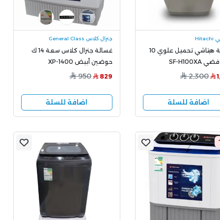
Hita
جنرال كلاس General Class
غسالة هيتاشي تحميل علوي 10
غسالة جنرال كلاس سعة 14 ك
SF-H100XA
حوضين أببض XP-1400
950
2,300
829
اضافة للسلة
اضافة للسلة