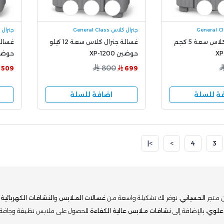
جنرال كلاس General Class
جنرال كلاس s
غسالة جنرال كلاس سعة 5 كجم
غسالة جنرال كلاس سعة 12 كيلو
حوضين XP-1200
حوضين ط
800
509
699
ة للسلة
اضافة للسلة
>|
>
4
3
متجر
الحسياني
. نوفر لك تشكيلة واسعة من
غسالات الملابس
و
النشافات الكهربائية
ا
علوي
، بالإضافة إلى
نشافات ملابس عالية الكفاءة
للحصول على ملابس نظيفة وجافة ب