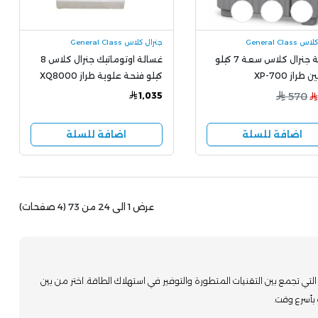
General Clas
جنرال كلاس General Class
غسالة جنرال كلاس سعة 7 كيلو
غسالة اوتوماتيك جنرال كلاس 8
راز XP-700
كيلو فتحة علوية طراز XQ8000
1,035
570
اضافة للسلة
اضافة للسلة
عرض 1 الى 24 من 73 (4 صفحات)
لتي تجمع بين التقنيات المتطورة والتوفير في استهلاك الطاقة. اختر من بين
أسرع وقت.