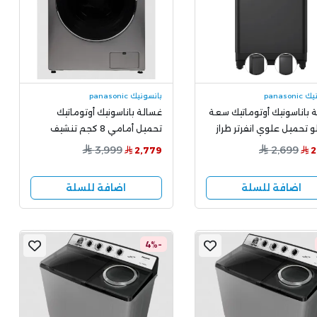
panason
بانسونيك panasonic
 باناسونيك أوتوماتيك سعة
غسالة باناسونيك أوتوماتيك
يلو تحميل علوي انفرتر طراز
تحميل أمامي 8 كجم تنشيف
NA-FD12X
100% إنفرتر NA-S16ML1LSA
3,999
2,699
2,779
2
اضافة للسلة
اضافة للسلة
-4%