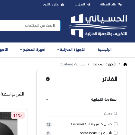
طلب الصيانة
اتصل بنا
عناوين الفروع
الرئيسية
الأجهزة المنزلية
أجهزة المطبخ
الأجه
الأجهزة المنزلية
غسالات ونشافات
الفلاتر
الفرز بواسطة:
العلامة التجارية
-11%
جنرال كلاس General Class
12
بانسونيك panasonic
11