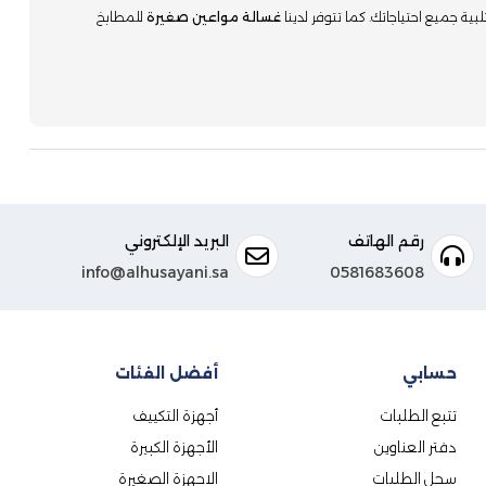
لبية جميع احتياجاتك. كما تتوفر لدينا
غسالة مواعين صغيرة
للمطابخ
رقم الهاتف
البريد الإلكتروني
info@alhusayani.sa
0581683608
حسابي
أفضل الفئات
تتبع الطلبات
أجهزة التكييف
دفتر العناوين
الأجهزة الكبيرة
سجل الطلبات
الاجهزة الصغيرة