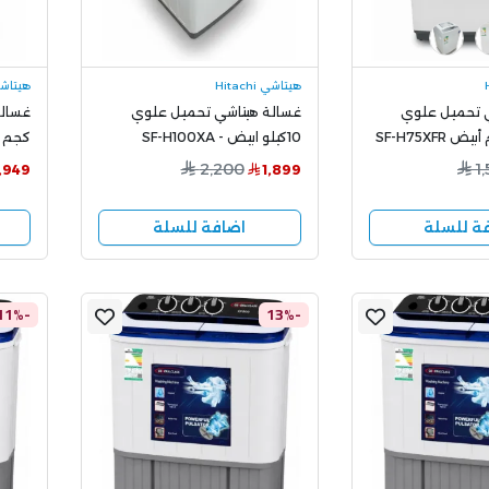
هيتاشي Hitachi
هيتاشي chi
 تحميل علوي
غسالة هيتاشي تحميل علوي
10كيلو ابيض - SF-H100XA
كجم فضي 
2,200
1
1,949
1,899
ة للسلة
اضافة للسلة
-11%
-13%