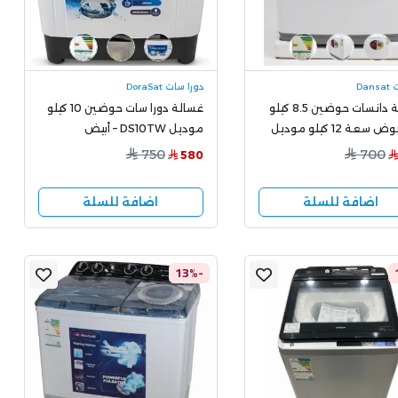
Dan
دورا سات DoraSat
غسالة دانسات حوضين 8.5 كيلو
غسالة دورا سات حوضين 10 كيلو
مع حوض سعة 12 كيلو موديل
موديل DS10TW – أبيض
DWT12
750
700
580
اضافة للسلة
اضافة للسلة
-13%