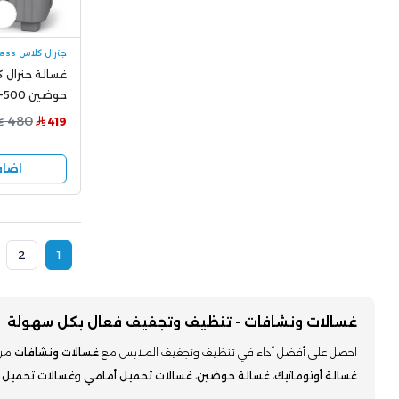
جنرال كلاس General Class
حوضين XP-500
480
419
اضاف
2
1
غسالات ونشافات - تنظيف وتجفيف فعال بكل سهولة
احصل على أفضل أداء في تنظيف وتجفيف الملابس مع
غسالات ونشافات
من 
غسالة أوتوماتيك
،
غسالة حوضين
،
غسالات تحميل أمامي
و
غسالات تحميل 