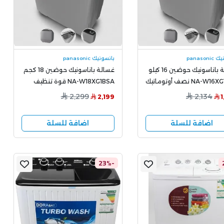
panason
بانسونيك panasonic
غسالة باناسونيك حوضين 16 كيلو
غسالة باناسونيك حوضين 18 كجم
NA-W16XG1BSA نصف أوتوماتيك
NA-W18XG1BSA قوة تنظيف
كبيرة وقوة تنظيف عالية
عالية وسعة كبيرة
2,299
2,134
2,199
اضافة للسلة
اضافة للسلة
-23%