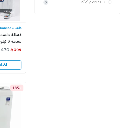
50% خصم أو أكثر
0
دانسات Dansat
نشافة 3 كيلو موديل DAN5TW
470
399
اضاف
-13%