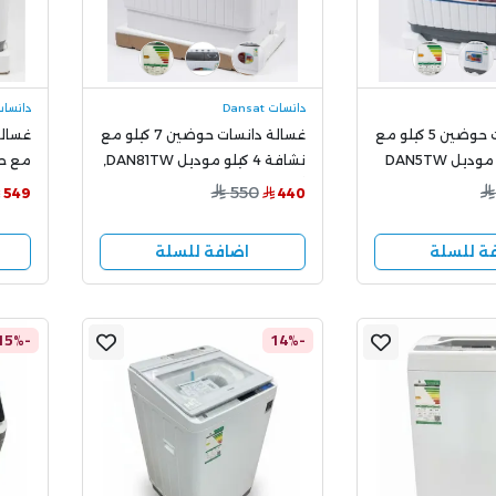
دانسات Dansat
دانسات sat
غسالة دانسات حوضين 5 كيلو مع
غسالة دانسات حوضين 7 كيلو مع
نشافة 4 كيلو موديل DAN81TW,
أبيض
21LW
550
549
440
ة للسلة
اضافة للسلة
-15%
-14%