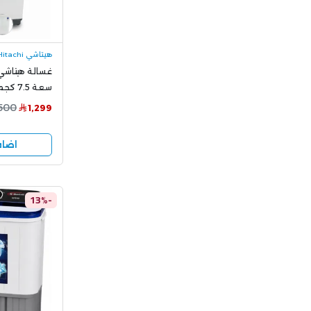
هيتاشي Hitachi
غسالة هيتاشي
سعة 7.5 كجم أبيض SF-H75XFR
,500
1,299
اضاف
-13%