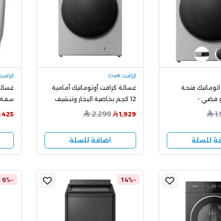
كرافت Craft
كرافت raft
توماتيك فتحة
غسالة كرافت أوتوماتيك أمامية
10 كيلو فضي -
12 كجم بخاصية البخار وتنشيف
CW
كامل – فضي، موديل
B5WG
2,299
1
425
1,929
CWF12W7DHSL
ة للسلة
اضافة للسلة
-6%
-14%