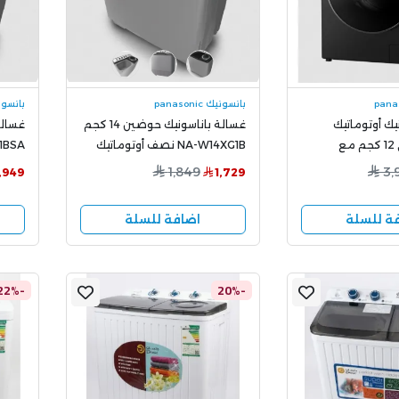
بانسونيك panasonic
بانسونيك ic
يك أوتوماتيك
غسالة باناسونيك حوضين 14 كجم
تحميل أمامي 12 كجم مع
NA-W14XG1B نصف أوتوماتيك
مجفف 100% إنفرتر NA-S24ER1
بسعة 
1,849
3,
1,949
1,729
 وأداء فائق
ة للسلة
اضافة للسلة
-22%
-20%