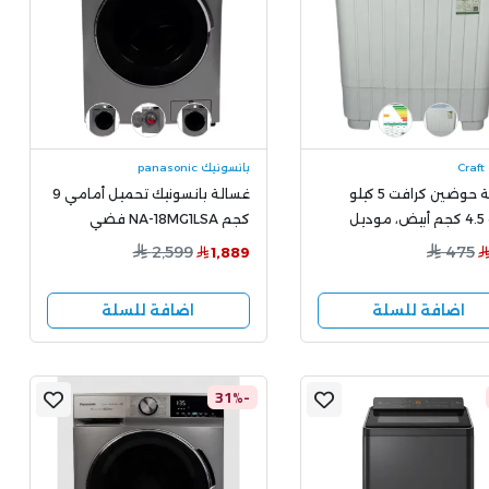
C
بانسونيك panasonic
غسالة حوضين كرافت 5 كيلو
غسالة بانسونيك تحميل أمامي 9
سعة 4.5 كجم أبيض، موديل
كجم NA-18MG1LSA فضي
CTT1
2,599
475
1,889
اضافة للسلة
اضافة للسلة
-31%