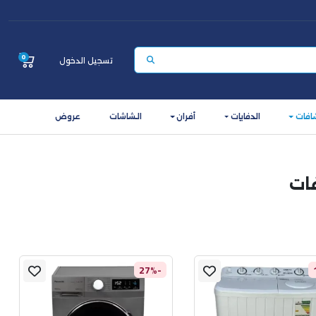
0
تسجيل الدخول
افات
الدفايات
أفران
الشاشات
عروض
ات
-27%