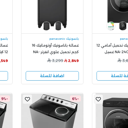
بانسونيك panasonic
بانسونيك ic
غسالة بانسونيك تحميل أمامي 12
غسالة باناسونيك أوتوماتيك 16
غسالة
كجم NA-24CER1BSA غسيل
كجم تحميل علوي انفرتر NA-
12 ك
ي
FD16X3
3BSA
3,299
3,
,549
2,849
ة للسلة
اضافة للسلة
-9%
-6%