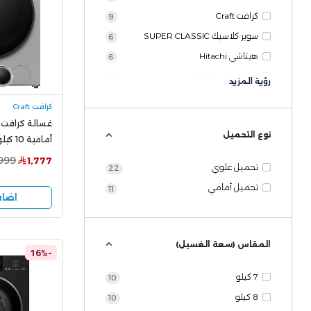
كرافت Craft
9
سوبر كلاسيك SUPER CLASSIC
6
هيتاشي Hitachi
6
جي في سي GVC
4
رؤية المزيد
دانسات Dansat
3
كرافت Craft
سوبر جنرال Super General
3
غسالة كرافت ا
نوع التحميل
أرو ARROW
2
أمامية 
F10W6DHSL
أريستون
2
,999
1,777
تحميل علوي
22
جيباس Geepas
2
تحميل أمامي
11
اضاف
دبليو بوكس W.BOX
2
دي ال سي DLC
2
ميديا Midea
2
المقاس (سعة الغسيل)
-16%
ايكون Icone
1
7 كيلو
10
بيسك basic
1
8 كيلو
10
جيستنج هاوس Justing House
1