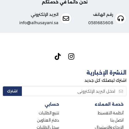
نحن دائما في خدمتكم
رقم الهاتف
البريد الإلكتروني
info@alhusayani.sa
0581683608
النشرة الإخبارية
اشترك ليصلك كل جديد
اشترك
خدمة العملاء
حسابي
أنظمة التقسيط
تتبع الطلبات
اتصل بنا
دفتر العناوين
الإرجاع والاستبدال
سجل الطلبات