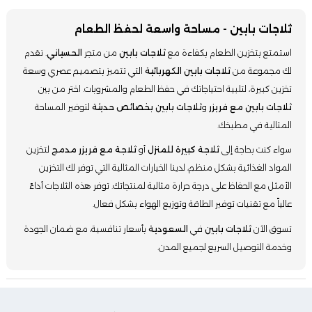
ثلاجات بابين - مساحة واسعة لحفظ الطعام
استمتع بتخزين الطعام بكفاءة مع
ثلاجات بابين
من متجر
الحسياني
. نقدم
لك مجموعة من
ثلاجات بابين الكهربائية
التي تتميز بتصميم عصري وسعة
تخزين كبيرة، لتلبية احتياجاتك في حفظ الطعام والمشروبات. اختر من بين
ثلاجات بابين مع فريزر
و
ثلاجات بابين بخصائص حديثة
لتوفير المساحة
المثالية في مطبخك.
سواء كنت بحاجة إلى
ثلاجة كبيرة للمنزل
أو
ثلاجة مع فريزر مدمج
لتخزين
المواد الغذائية بشكل منظم، لدينا الخيارات المثالية التي توفر لك التخزين
الأمثل مع الحفاظ على درجة حرارة مثالية لمنتجاتك. توفر هذه الثلاجات أداءً
عالياً مع تقنيات توفير الطاقة وتوزيع الهواء بشكل فعال.
تسوق الآن
ثلاجات بابين
في
السعودية
بأسعار تنافسية، مع ضمان الجودة
وخدمة التوصيل السريع لجميع المدن.