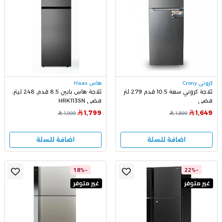
كروني Crony
هاس Haas
ثلاجة كروني سعة 10.5 قدم 279 لتر
ثلاجة هاس بابين 8.5 قدم, 248 ليتر،
فضي
فضي HRK113SN
1,799
1,649
1,999
1,899
اضافة للسلة
اضافة للسلة
-18%
-22%
غير متوفر
غير متوفر