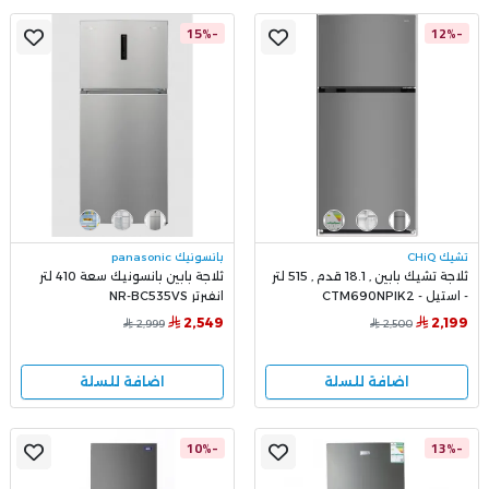
-15%
-12%
تشيك CHiQ
بانسونيك panasonic
ثلاجة تشيك بابين , 18.1 قدم , 515 لتر
ثلاجة بابين بانسونيك سعة 410 لتر
- استيل - CTM690NPIK2
انفيرتر NR-BC535VS
2,549
2,199
2,999
2,500
اضافة للسلة
اضافة للسلة
-10%
-13%