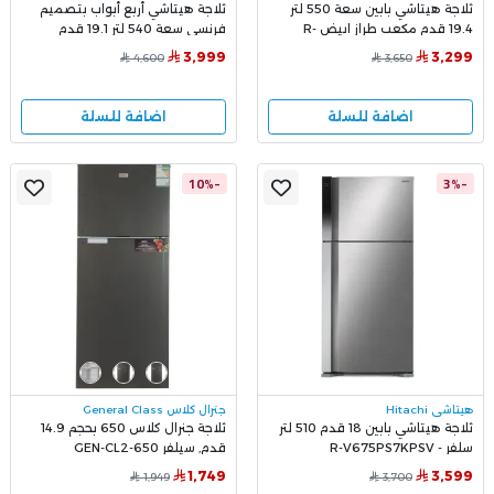
ثلاجة هيتاشي بابين سعة 550 لتر
ثلاجة هيتاشي أربع أبواب بتصميم
19.4 قدم مكعب طراز ابيض R-
فرنسي سعة 540 لتر 19.1 قدم
V700PS7K-1 TWH
مكعب طراز R-W660PS7 أبيض
3,999
3,299
4,600
3,650
اضافة للسلة
اضافة للسلة
-10%
-3%
هيتاشي Hitachi
جنرال كلاس General Class
ثلاجة هيتاشي بابين 18 قدم 510 لتر
ثلاجة جنرال كلاس 650 بحجم 14.9
سلفر - R-V675PS7KPSV
قدم, سيلفر GEN-CL2-650
1,749
3,599
1,949
3,700