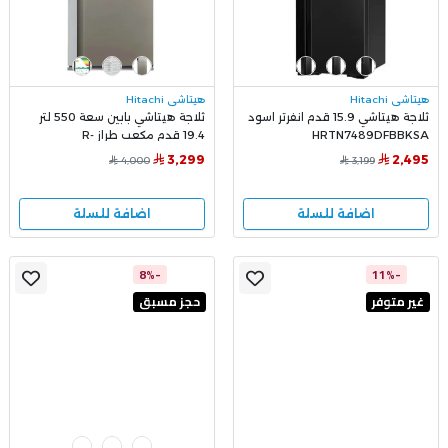
هيتاشي Hitachi
هيتاشي Hitachi
ثلاجة هيتاشي 15.9 قدم انفرتر اسود
ثلاجة هيتاشي بابين سعة 550 لتر
HRTN7489DFBBKSA
19.4 قدم مكعب طراز R-
V700PS7K-1 , فضي
3,299
2,495
4,000
3,199
اضافة للسلة
اضافة للسلة
-8%
-11%
غير متوفر
حجز مسبق