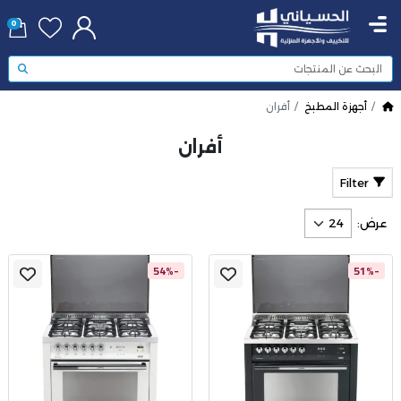
0
أجهزة المطبخ
أفران
أفران
Filter
عرض:
-54%
-51%