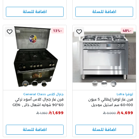
اضافة للسلة
اضافة للسلة
-13%
-48%
لوفرا Lofra
جنرال كلاس General Class
فرن غاز لوفرا إيطالي 5 عيون
فرن غاز جنرال كلاس أسود تركي
100×60 سم استيل موديل
60*90 شوايه اشعال ذاتي GEN-
9060FS
PG106G2VGT/U1
1,699
4,699
1,950
9,000
اضافة للسلة
اضافة للسلة