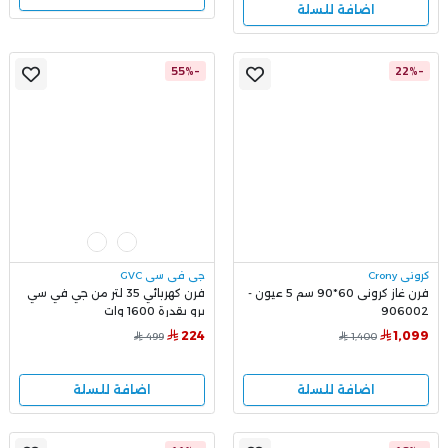
اضافة للسلة
-55%
-22%
كروني Crony
جي في سي GVC
فرن غاز كرونى 60*90 سم 5 عيون -
فرن كهربائي 35 لتر من جي في سي
906002
برو بقدرة 1600 وات
224
1,099
499
1,400
اضافة للسلة
اضافة للسلة