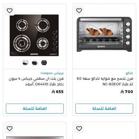
نادكو
جيباس Geepas
فرن تحمير مع شواية نادكو سعة 80
فرن بلت ان سطحي جيباس 4 عيون
لتر طراز NC-80EOF
زجاج طراز GK4410, أسود
655
700
اضافة للسلة
اضافة للسلة