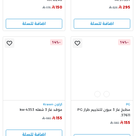
150
295
175
325
اضافة للسلة
اضافة للسلة
-14%
-14%
PG
كراون Krawn
مطبخ غاز 3 عيون للتخييم طراز PG
موقد غاز 3 شعله kw-4353
.37611
155
180
155
180
اضافة للسلة