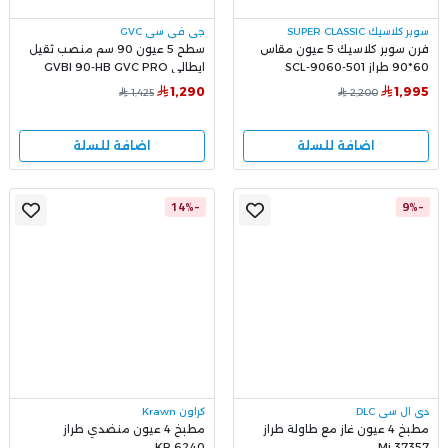
سوبر كلاسيك SUPER CLASSIC
جي في سي GVC
فرن سوبر كلاسيك 5 عيون مقاس
سطح 5 عيون 90 سم منصب ثقيل
60*90 طراز SCL-9060-501
ايطالي GVBI 90-HB GVC PRO
1,290
1,995
1,425
2,200
اضافة للسلة
اضافة للسلة
-14%
-9%
دي ال سي DLC
كراون Krawn
مطبخ 4 عيون غاز مع طاولة طراز
مطبخ 4 عيون منضدي طراز
KR.6240
Mi.37357