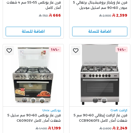
فرن غاز ويلجاز بروفيشينال برتغالي 5
فرن غاز يونكس 55×55 سم 4 شعلات
عيون 60×90 سم استيل موديل
أمان كامل
GCW 99SS
666
2,399
750
2,900
اضافة للسلة
اضافة للسلة
-14%
-14%
كرافت Craft
يونكس Unix
فرن غاز كرافت إيطالي 60×90 سم 5
فرن غاز يونكس 60×90 سم ستيل 5
شعلات أمان كامل CCB9060FS
شعلات أمان كامل C6090SV
1,199
2,249
1,400
2,600