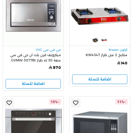
كراون Krawn
جي في سي GVC
مطبخ 2 عين طراز KW4347
ميكرويف فرن بلت ان جي في سي
سعة 30 لتر طراز GVMW-3077BI
140
870
اضافة للسلة
اضافة للسلة
-13%
-11%