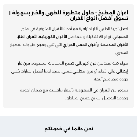
أفران المطبخ - حلول متطورة للطهي والخبز بسهولة |
تسوق أفضل أنواع الأفران
اجعل تجربة الطهي أكثر احترافية مع أحدث
الأفران
المتوفرة في متجر
الحسياني
. نوفر لك تشكيلة واسعة من
الأفران الكهربائية
،
الأفران الغاز
،
الأفران المدمجة
، و
أفران الحمل الحراري
التي تلبي جميع احتياجات المطبخ
العصري.
سواء كنت تبحث عن
فرن كهربائي صغير
للمساحات المحدودة،
فرن غاز
إيطالي
عالي الأداء، أو
فرن سطحي
عملي، ستجد لدينا أفضل الخيارات بأعلى
جودة وتصاميم أنيقة.
تسوق الآن
الأفران
في
السعودية
بأسعار تنافسية، مع ضمان الجودة
وخدمة التوصيل السريع لجميع المناطق.
نحن دائما في خدمتكم