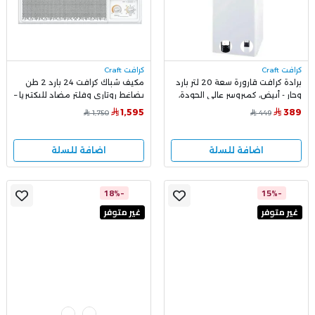
كرافت Craft
كرافت Craft
برادة كرافت قارورة سعة 20 لتر بارد
مكيف شباك كرافت 24 بارد 2 طن
وحار - أبيض، كمبروسر عالي الجودة،
بضاغط روتاري وفلتر مضاد للبكتيريا –
موديل CWD836SL
موديل CWACH24C
1,595
389
1,750
449
اضافة للسلة
اضافة للسلة
-18%
-15%
غير متوفر
غير متوفر