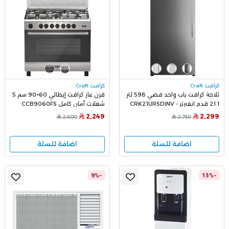
كرافت Craft
كرافت Craft
ثلاجة كرافت باب واحد فضي 598 لتر
فرن غاز كرافت إيطالي 60×90 سم 5
21.1 قدم انفيرتر - CRK21URSDINV
شعلات أمان كامل CCB9060FS
2,249
2,299
2,600
2,750
اضافة للسلة
اضافة للسلة
-9%
-13%