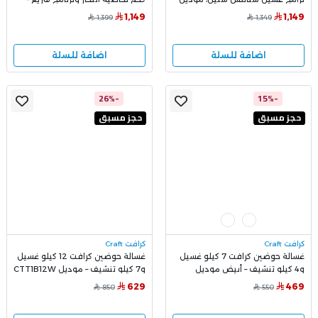
CDW6P15PSTSGG
أبيض، موديل CWTL11HW
1,149
1,149
1,399
1,349
اضافة للسلة
اضافة للسلة
-26%
-15%
حجز مسبق
حجز مسبق
كرافت Craft
كرافت Craft
غسالة حوضين كرافت 7 كيلو غسيل
غسالة حوضين كرافت 12 كيلو غسيل
و4 كيلو تنشيف – أبيض موديل
و7 كيلو تنشيف – موديل CTT1B12W
CTT1B7WG
629
469
850
550