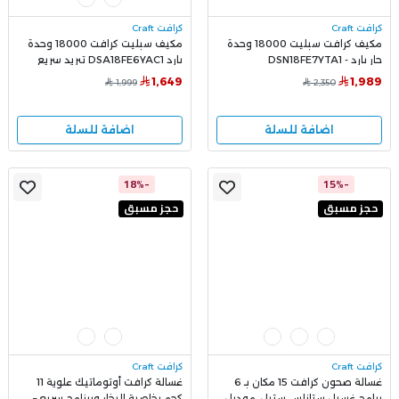
كرافت Craft
كرافت Craft
مكيف كرافت سبليت 18000 وحدة
مكيف سبليت كرافت 18000 وحدة
حار بارد - DSN18FE7YTA1
بارد DSA18FE6YAC1 تبريد سريع
وهادئ
1,649
1,989
1,999
2,350
اضافة للسلة
اضافة للسلة
-18%
-15%
حجز مسبق
حجز مسبق
كرافت Craft
كرافت Craft
غسالة صحون كرافت 15 مكان بـ 6
غسالة كرافت أوتوماتيك علوية 11
برامج غسيل ستانلس ستيل، موديل
كجم بخاصية البخار وبرنامج سريع –