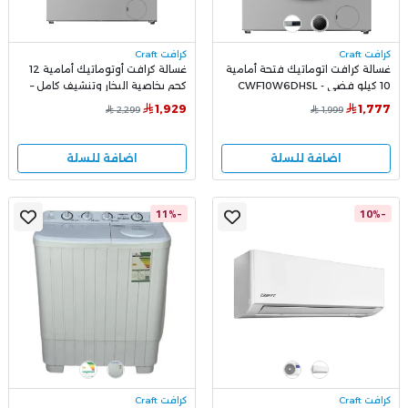
كرافت Craft
كرافت Craft
غسالة كرافت اتوماتيك فتحة أمامية
غسالة كرافت أوتوماتيك أمامية 12
10 كيلو فضي - CWF10W6DHSL
كجم بخاصية البخار وتنشيف كامل –
فضي، موديل CWF12W7DHSL
1,929
1,777
2,299
1,999
اضافة للسلة
اضافة للسلة
-11%
-10%
كرافت Craft
كرافت Craft