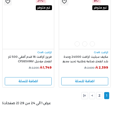
-21%
-8%
غير متوفر
غير متوفر
كرافت Craft
كرافت Craft
مكيف سبليت كرافت 24000 وحدة
فريرز كرافت 18 قدم أفقي 500 لتر
بارد انفيرتر صناعة وطنية تبريد سريع
انفيرتر موديل CF585VINV
وهادئ DW24E6AA3IXS00
1,749
2,399
2,200
2,600
اضافة للسلة
اضافة للسلة
>|
>
2
1
عرض 1 الى 24 من 29 (2 صفحات)