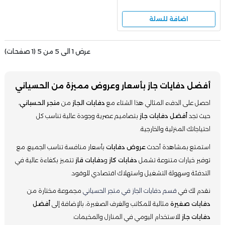
اضافة للسلة
عرض 1 الى 5 من 5 (1 صفحات)
أفضل دفايات جاز بأسعار وعروض مميزة من الحسياني
احصل على الدفء المثالي هذا الشتاء مع
دفايات الجاز
من
متجر الحسياني
،
حيث تجد
أفضل دفايات جاز
بتصاميم عصرية وجودة عالية تناسب كل
احتياجاتك المنزلية والخارجية.
استمتع بمشاهدة أحدث
عروض دفايات
بأسعار منافسة تناسب الجميع، مع
توفير خيارات متنوعة تشمل
دفايات كاز
و
دفايات قاز
تتميز بكفاءة عالية في
التدفئة وسهولة التشغيل واستهلاك اقتصادي للوقود.
نقدم لك في
قسم دفايات الجاز في متجر الحسياني
مجموعة مختارة من
دفايات صغيرة
مثالية للمكاتب والغرف الصغيرة، بالإضافة إلى
أفضل
دفايات جاز
للاستخدام اليومي في المنازل والمخيمات.