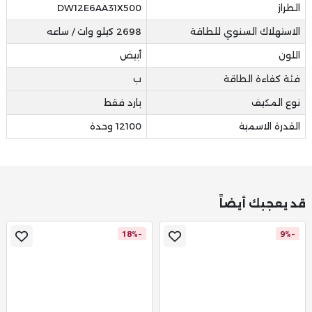
الطراز
DW12E6AA31X500
الاستهلاك السنوي للطاقة
2698 كيلو وات / ساعه
اللون
أبيض
فئة كفاءة الطاقة
ب
نوع المكيف
بارد فقط
القدرة الاسمية
12100 وحدة
قد يعجبك أيضاً
-18%
-9%