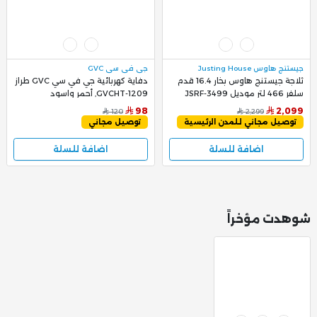
جيستنج هاوس Justing House
جي في سي GVC
ثلاجة جيستنج هاوس بخار 16.4 قدم
دفاية كهربائية جي في سي GVC طراز
سلفر 466 لتر موديل JSRF-3499
GVCHT-1209, أحمر واسود
98
2,099
120
2,299
توصيل مجاني للمدن الرئيسية
توصيل مجاني
اضافة للسلة
اضافة للسلة
شوهدت مؤخراً