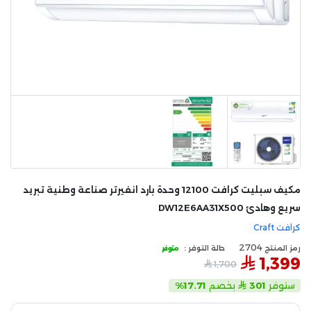
مكيف سبليت كرافت 12100 وحدة بارد انفيرتر صناعة وطنية تبريد
سريع وهادئ DW12E6AA31X500
كرافت Craft
2704
رمز المنتج
حالة التوفر :
متوفر
1,399
1,700
ستوفر
301
بخصم
17.71%