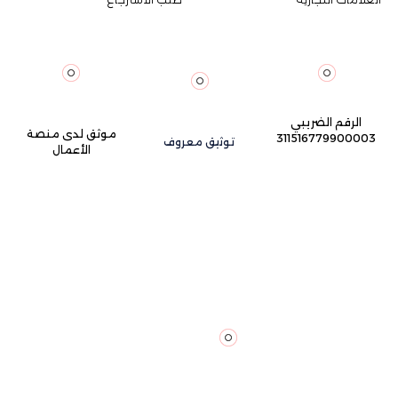
الرقم الضريبي
موثق لدى منصة
311516779900003
توثيق معروف
الأعمال