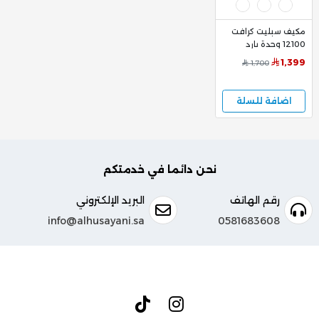
مكيف سبليت كرافت
12100 وحدة بارد
انفيرتر صناعة وطنية
1,399
1,700
تبريد سريع وهادئ
DW12E6AA31X500
اضافة للسلة
نحن دائما في خدمتكم
رقم الهاتف
البريد الإلكتروني
info@alhusayani.sa
0581683608