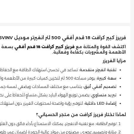
فريرز كبير كرافت 18 قدم أفقي 500 لتر انفيرتر موديل CF585VINV
اكتشف القوة والمتانة مع
فريزر كبير كرافت 18 قدم أفقي
الأطعمة والمشروبات بكفاءة وفعالية.
مزايا الفريزر
تقنية انفيرتر متقدمة:
تساعد في تحسين استهلاك الطاقة مع الحفاظ عل
سعة كبيرة:
يوفر مساحة 500 لتر لتخزين كميات كبيرة من الأطعمة والمشروبات.
تصميم أفقي أنيق:
يتناسب مع مختلف المساحات ويضفي لمسة جما
تبريد متساوي:
يضمن توزيع الهواء البارد بشكل متساوٍ للحفاظ على نض
إضاءة LED داخلية:
لتوفير رؤية واضحة لمحتويات الفريزر دون استهلاك
لماذا تختار فريرز كرافت من متجر الحسياني؟
توفير الطاقة:
مع تقنية الانفيرتر، يمكنك الاستمتاع بأداء فائق دون القلق 
متانة وتصميم عصري:
مصنوع من مواد عالية الجودة لضمان عمر طويل