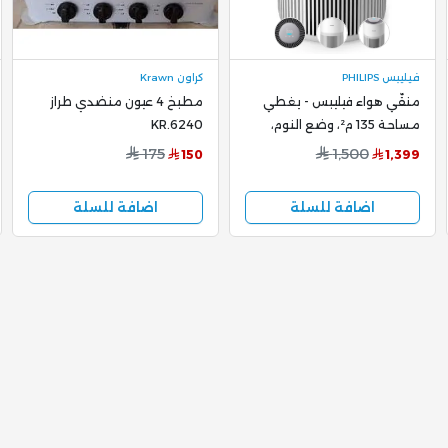
فيليبس PHILIPS
كراون Krawn
منقّي هواء فيليبس - يغطي
مطبخ 4 عيون منضدي طراز
مساحة 135 م²، وضع النوم،
KR.6240
قفل للأطفال، تصميم مدمج،
175
1,500
150
1,399
3.2 لتر - AC3220/10
اضافة للسلة
اضافة للسلة