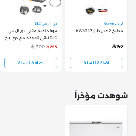
كراون Krawn
دي ال سي DLC
مطبخ 2 عين طراز KW4347
موقد تخييم عائلي دي ال سي
DLC ثنائي الموقد، مع درع رياح
، CM-38544
300
140
255
اضافة للسلة
اضافة للسلة
شوهدت مؤخراً