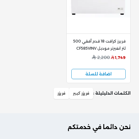
فريرز كرافت 18 قدم أفقي 500
لتر انفيرتر موديل CF585VINV
2,200
1,749
اضافة للسلة
الكلمات الدليليلة :
فريزر كبير
فريزر
نحن دائما في خدمتكم