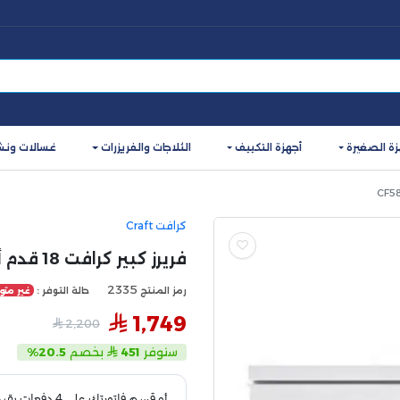
زة الصغيرة
أجهزة التكييف
الثلاجات والفريزرات
غسالات ونش
كرافت Craft
فريرز كبير كرافت 18 قدم أفقي 500 لتر انفيرتر موديل CF585VINV
2335
رمز المنتج
حالة التوفر :
غير متوف
1,749
2,200
ستوفر
451
بخصم
20.5%