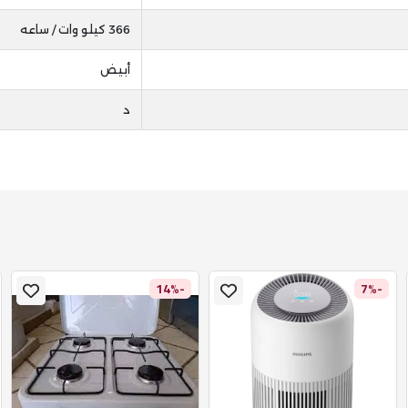
366 كيلو وات / ساعه
أبيض
د
-14%
-7%