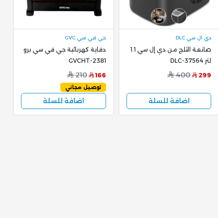
دي ال سي DLC
جي في سي GVC
ج
صانعة الثلج من دي إل سي 1.1
دفاية كهربائية جي في سي برو
لتر DLC-37564
GVCHT-2381
و
0
210
400
166
299
توصيل مجاني
اضافة للسلة
اضافة للسلة