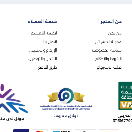
عن المتجر
خدمة العملاء
من نحن
أنظمة التقسيط
مدونة الحسياني
اتصل بنا
سياسة الخصوصية
الإرجاع والاستبدال
الشروط والأحكام
الشحن والتوصيل
طلب الاسترجاع
طرق الدفع
الضريبي
توثيق معروف
موثق لدى منص
31151677