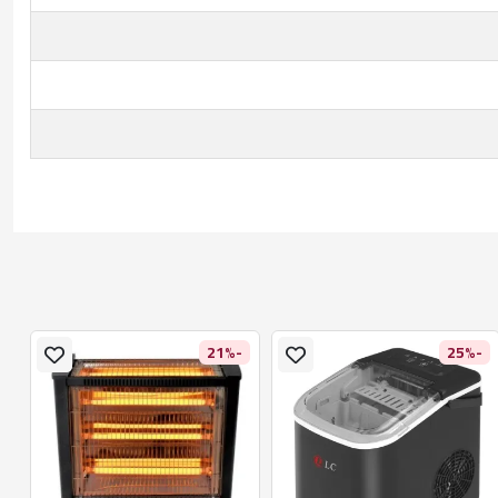
-21%
-25%