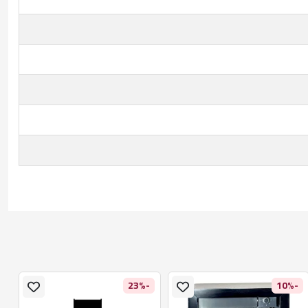
%
-23%
-10%