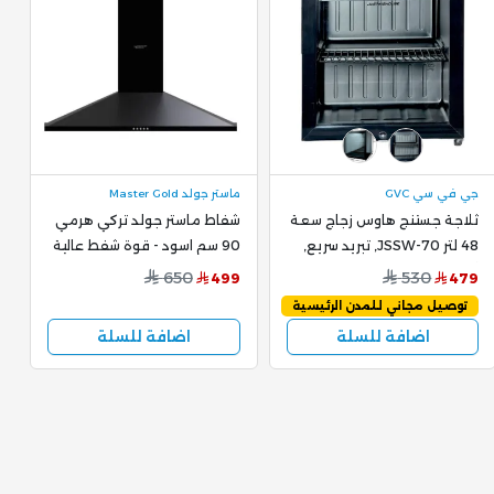
جي في سي GVC
ماستر جولد Master Gold
ج
ثلاجة جستنج هاوس زجاج سعة
شفاط ماستر جولد تركي هرمي
48 لتر JSSW-70, تبريد سريع,
90 سم اسود - قوة شفط عالية
أ
أسود
1000 متر / ساعة MG-
650
530
9
499
479
CWB100.900
توصيل مجاني للمدن الرئيسية
اضافة للسلة
اضافة للسلة