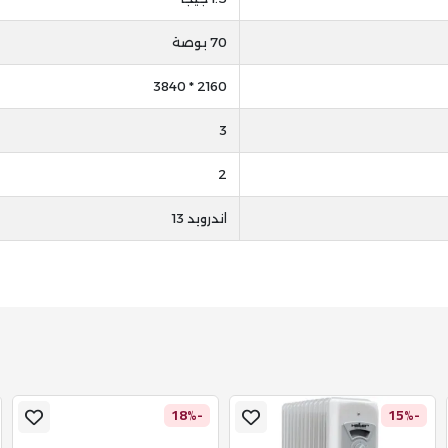
70 بوصة
2160 * 3840
3
2
اندرويد 13
-18%
-15%