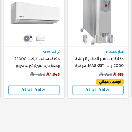
هيلر HELLER
كرافت Craft
دفاية زيت هيلر ألماني 11 ريشة -
مكيف سبليت كرافت 12000
2000 وات, MAS-2511, موفرة
وحدة بارد انفيرتر تبريد سريع
للطاقة وآمنة
وهادئ CSAC12FE6T
1,650
729
1,345
619
توصيل مجاني
اضافة للسلة
اضافة للسلة