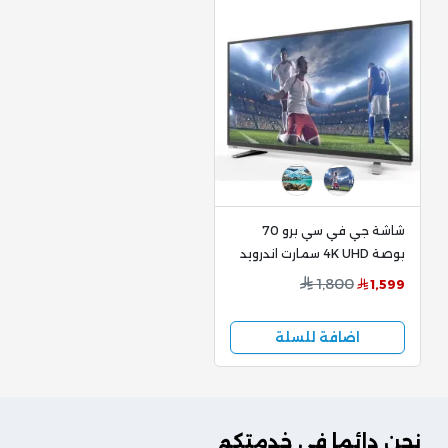
شاشة جي في سي برو 70
بوصة 4K UHD سمارت اندرويد
13 رسيفر داخلي GVC-
1,800
1,599
70TUSS200
اضافة للسلة
نحن دائما في خدمتكم