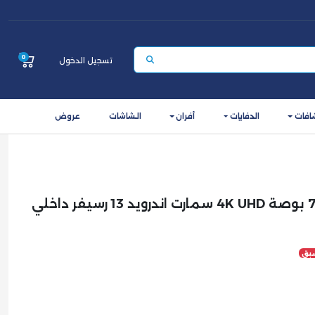
0
تسجيل الدخول
افات
الدفايات
أفران
الشاشات
عروض
شاشة جي في سي برو 70 بوصة 4K UHD سمارت اندرويد 13 رسيفر داخلي
بق