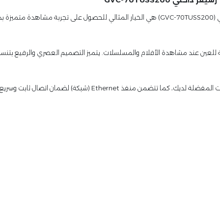
لك إضاءة خافتة ومريحة للعين عند مشاهدة الأفلام والمسلسلات. يتميز التصميم العصري وال
تدعم الشاشة الاتصال عبر الواي فاي لسهولة الوصول إلى الإنترنت والتط