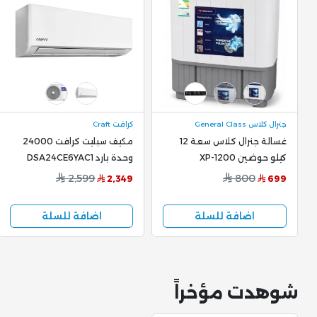
جنرال كلاس General Class
كرافت Craft
غسالة جنرال كلاس سعة 12
مكيف سبليت كرافت 24000
كيلو حوضين XP-1200
وحدة بارد DSA24CE6YAC1
تبريد سريع وهادئ
2,599
800
2,349
699
اضافة للسلة
اضافة للسلة
شوهدت مؤخراً