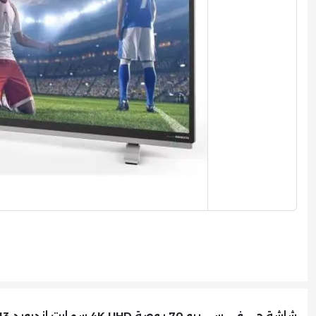
شاشة جي في سي برو 70 بوصة 4K UHD سمارت اندرويد 13 رسيفر داخلي GVC-70TUSS200