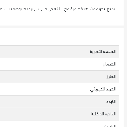
استمتع بتجربة مشاهدة غامرة مع شاشة جي في سي برو 70 بوصة 4K UHD سمارت أندرويد 13، التي تجمع بين الأداء المتفوق والتصميم الأنيق لتكون الخيار المثالي لمنزلك.
العلامة التجارية
الضمان
الطراز
الجهد الكهربائي
التردد
الذاكرة الداخلية
الرامات