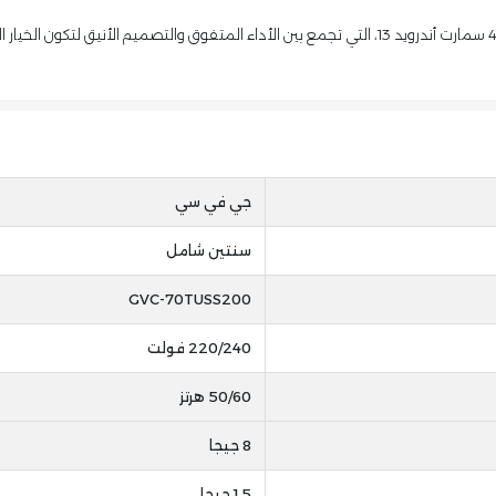
جي في سي
سنتين شامل
GVC-70TUSS200
220/240 فولت
50/60 هرتز
8 جيجا
1.5 جيجا