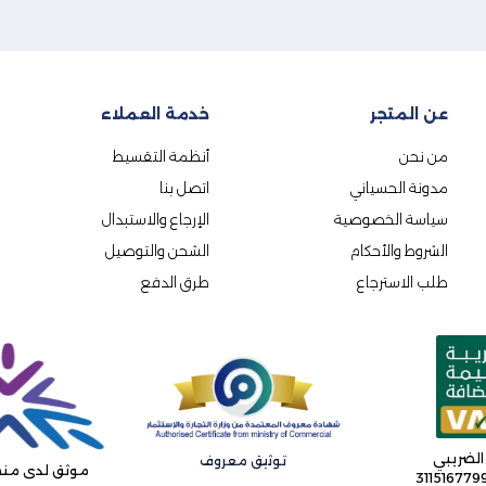
عن المتجر
خدمة العملاء
من نحن
أنظمة التقسيط
مدونة الحسياني
اتصل بنا
سياسة الخصوصية
الإرجاع والاستبدال
الشروط والأحكام
الشحن والتوصيل
طلب الاسترجاع
طرق الدفع
الضريبي
توثيق معروف
موثق لدى منص
31151677