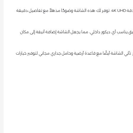
شاشة جي في سي برو 70 بوصة 4K UHD سمارت أندرويد 13 مع رسيفر داخلي (GVC-70TUSS200) هي الخيار المثالي للحصول على تجربة مشاهدة متميزة بدقة 4K UHD. توفر لك هذه الشاشة وضوحًا مذهلاً مع تفاصيل دقيقة
رفيع بتنسيق يناسب أي ديكور داخلي، مما يجعل الشاشة إضافة أنيقة إلى مكان
بيقات المفضلة لديك، كما تتضمن منفذ Ethernet (شبكة) لضمان اتصال ثابت وسريع. تأتي الشاشة أيضًا مع قاعدة أرضية وحامل جداري مجاني لتوفير خيارات