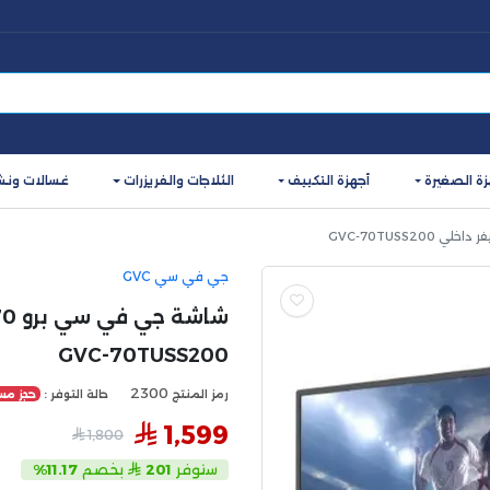
زة الصغيرة
أجهزة التكييف
الثلاجات والفريزرات
غسالات ونش
جي في سي GVC
GVC-70TUSS200
2300
رمز المنتج
حالة التوفر :
حجز مس
1,599
1,800
ستوفر
201
بخصم
11.17%