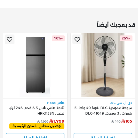
قد يعجبك أيضاً
-10%
-25%
دي ال سي DLC
هاس Haas
مروحة عمودية DLC بقوة 40 واط ، 5
ثلاجة هاس بابين 8.5 قدم, 248 ليتر،
شفرات ، 3 سرعات، DLC-41049
فضي HRK113SN
1,799
105
1,999
140
توصيل مجاني للمدن الرئيسية
اضافة للسلة
اضافة للسلة