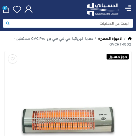
0
الأجهزة الصغيرة
دفاية كهربائية جي في سي برو GVC Pro مستطيل -
GVCHT-1802
حجز مسبق