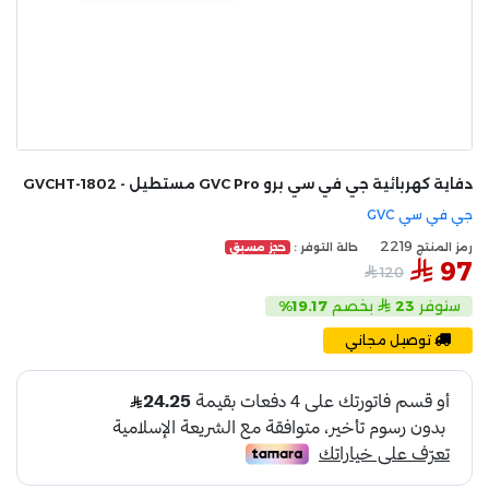
دفاية كهربائية جي في سي برو GVC Pro مستطيل - GVCHT-1802
جي في سي GVC
2219
رمز المنتج
حالة التوفر :
حجز مسبق
97
120
ستوفر
23
بخصم
19.17%
توصيل مجاني