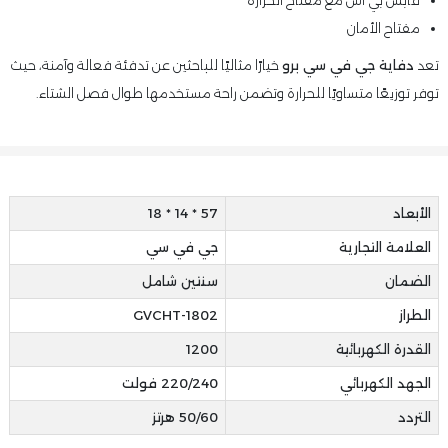
مفتاح الأمان
تعد
دفاية جي في سي برو
خيارًا مثاليًا للباحثين عن تدفئة فعالة وآمنة، حيث
توفر توزيعًا متساويًا للحرارة وتضمن راحة مستخدمها طوال فصل الشتاء.
الأبعاد
57 * 14 * 18
العلامة التجارية
جي في سي
الضمان
سنتين شامل
الطراز
GVCHT-1802
القدرة الكهربائية
1200
الجهد الكهربائي
220/240 فولت
التردد
50/60 هرتز