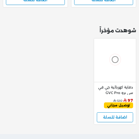
شوهدت مؤخراً
دفاية كهربائية جي في
سي برو GVC Pro
مستطيل - GVCHT-
97
120
1802
توصيل مجاني
اضافة للسلة