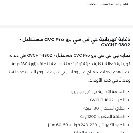
شامل ضريبة القيمة المضافة
دفاية كهربائية جي في سي برو GVC Pro مستطيل -
GVCHT-1802
دفاية جي في سي برو GVC Pro مستطيل - GVCHT-1802
هي دفاية
كهربائية فعالة بتقنية حديثة توفر تدفئة واسعة النطاق بزاوية 180 درجة.
تتميز هذه الدفاية بمفتاح أمان وقابس بي اس، مما يوفر لك استخدامًا آمنًا
وفعالًا في كافة الأوقات.
العلامة التجارية: جي في سي برو
الطراز: GVCHT-1802
نطاق التسخين: 180 درجة
الطاقة المقدرة: 1200 وات
الجهد الكهربائي: 220-240 فولت، 50-60 هرتز
قابس بي اس مع مفتاح الحرارة