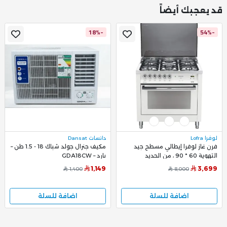
قد يعجبك أيضاً
-18%
-54%
لوفرا Lofra
دانسات Dansat
فرن غاز لوفرا إيطالي مسطح جيد
مكيف جنرال جولد شباك 18 - 1.5 طن –
التهوية 60 * 90 ، من الحديد
بارد – GDA18CW
المصبوب باللون الأبيض -
1,149
3,699
1,400
8,000
PBPG96G2VG/CI
اضافة للسلة
اضافة للسلة