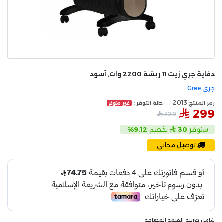
دفاية جري زيت 11 ريشة 2200 وات, أسود
جري Gree
2013
رمز المنتج
حالة التوفر :
غير متوفر
299
329
ستوفر
30
بخصم
9.12%
توصيل مجاني
شامل ضريبة القيمة المضافة