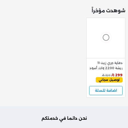
شوهدت مؤخراً
دفاية جري زيت 11
ريشة 2200 وات, أسود
299
329
توصيل مجاني
اضافة للسلة
نحن دائما في خدمتكم