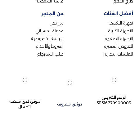
طرق الدفع
قائمة المفضلة
أفضل الفئات
عن المتجر
أجهزة التكييف
من نحن
الأجهزة الكبيرة
مدونة الحسياني
الاجهزة الصغيرة
سياسة الخصوصية
العروض المميزة
الشروط والأحكام
العلامات التجارية
طلب الاسترجاع
الرقم الضريبي
موثق لدى منصة
311516779900003
توثيق معروف
الأعمال