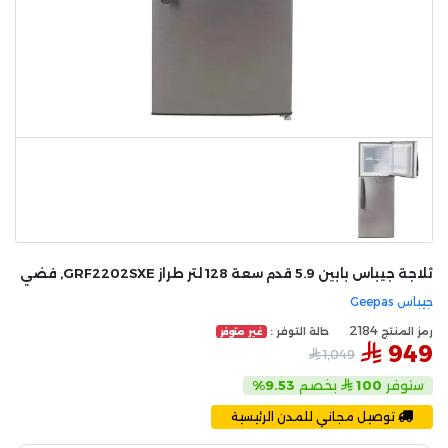
ثلاجة جيباس بابين 5.9 قدم سعة 128 لتر طراز GRF2202SXE, فضي
جيباس Geepas
2184
رمز المنتج
حالة التوفر :
غير متوفر
949
1,049
ستوفر
100
بخصم
9.53%
توصيل مجاني للمدن الرئيسية