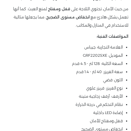
من حيث الأمان، تحتوي الثلاجة على
قفل ومفتاح
لمنع العبث. كما أنها
تعمل بشكل هادئ مع
انخفاض مستوى الضجيج
، مما يجعلها مثالية
للاستخدام في المنازل والمكاتب.
المواصفات الفنية:
العلامة التجارية: جيباس
الموديل: GRF2202SXE
السعة الكلية: 128 لتر - 4.5 قدم
سعة الفريزر: 40 لتر - 1.4 قدم
اللون: فضي
نوع الفريزر: فريزر علوي
الأرفف: أرفف زجاجية متينة
نظام التحكم في درجة الحرارة
إضاءة LED داخلية
قفل ومفتاح للأمان
انخفاض مستوى الضجيج