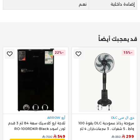
إضاءة داخلية
نعم
قد يعجبك أيضاً
-22%
-15%
دي ال سي DLC
أرو ARROW
مروحة رذاذ عمودية DLC بقوة 100
ثلاجة ارو كلاسيك سعة 84 لتر 3 قدم
واط ، 5 شفرات ، 3 سرعات،خزان 4 لتر
لون اسود RO-100RDKR-Black
DLC-31050
549
299
700
350