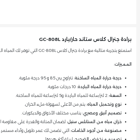
برادة جنرال كلاس ستاند حار/بارد GC-808L
استمتع بتجربة مثالية مع برادة جنرال كلاس GC-808L التي توفر لك المياه الساخنة والباردة بسهولة تامة بفضل تصميمها العصري والكفاءة العالية.
المميزات:
درجة حرارة المياه الساخنة:
تتراوح بين 85 و 95 درجة مئوية.
درجة حرارة المياه الباردة:
10 درجات مئوية.
السعة:
2 لتر/ساعة للمياه الباردة و5 لتر/ساعة للمياه الساخنة.
نوع وتحميل المياه:
يتم من الأعلى لسهولة ملء الخزان.
تصميم أنيق وعصري:
يناسب مختلف الأذواق والديكورات.
خزان مياه من الستانلس ستيل:
لضمان المتانة والقدرة على مقاومة ال
مصنوعة من أجود الخامات:
التي تضمن لك عمر طويل وأداء مستمر.
تصميم منخفض الضجيج:
لبيئة أكثر هدوءًا.