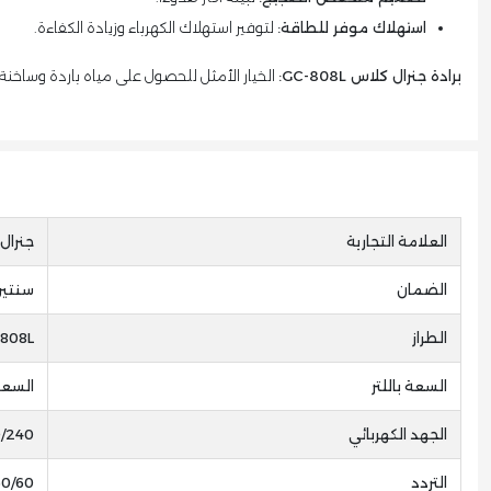
استهلاك موفر للطاقة:
لتوفير استهلاك الكهرباء وزيادة الكفاءة.
برادة جنرال كلاس GC-808L:
الخيار الأمثل للحصول على مياه باردة وساخنة
العلامة التجارية
جنرال
الضمان
سنتين
الطراز
808L
السعة باللتر
السعة : 2 لتر/ساعه (بارد) / 5 
الجهد الكهربائي
220/240
التردد
50/60 هر