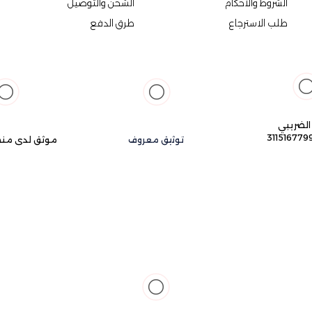
الشروط والأحكام
الشحن والتوصيل
طلب الاسترجاع
طرق الدفع
الضريبي
31151677
توثيق معروف
موثق لدى منص