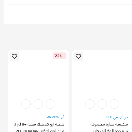
%
-22%
دي ال سي DLC
أرو ARROW
S
مكنسة سيارة محمولة
ثلاجة ارو كلاسيك سعة 84 لتر 3
د
متعددة الوظائف طراز
قدم لون أخضر RO-100RDKR-
ل