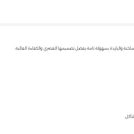
تآكل.