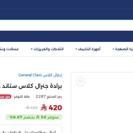
زة الصغيرة
أجهزة التكييف
الثلاجات والفريزرات
غسالات ونش
جنرال كلاس General Class
برادة جنرال كلاس ستاند حار/بارد
2287
رمز المنتج
حالة التوفر :
حجز مس
420
450
ستوفر
30
بخصم
6.67%