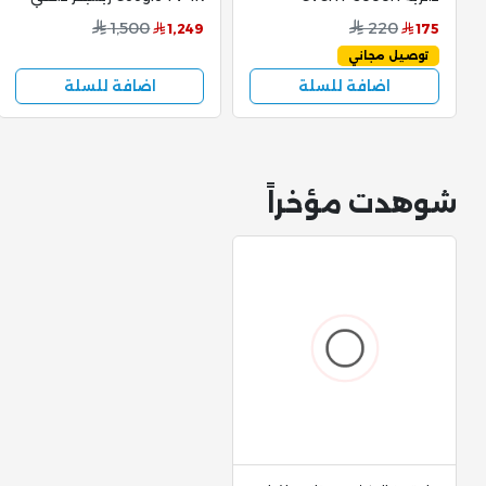
60Hz موديل DTD55
1,500
220
1,249
175
توصيل مجاني
اضافة للسلة
اضافة للسلة
شوهدت مؤخراً