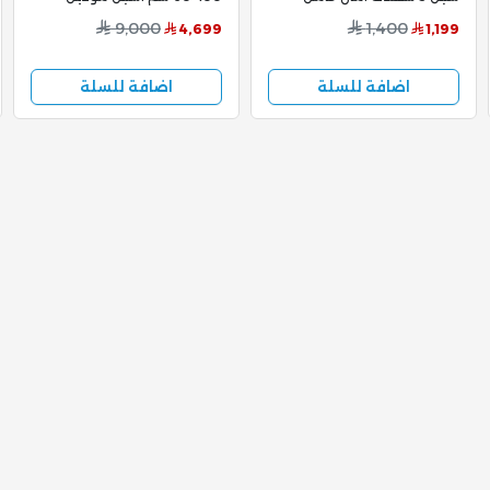
PG106G2VGT/U1
C6090SV
9,000
1,400
4,699
1,199
اضافة للسلة
اضافة للسلة