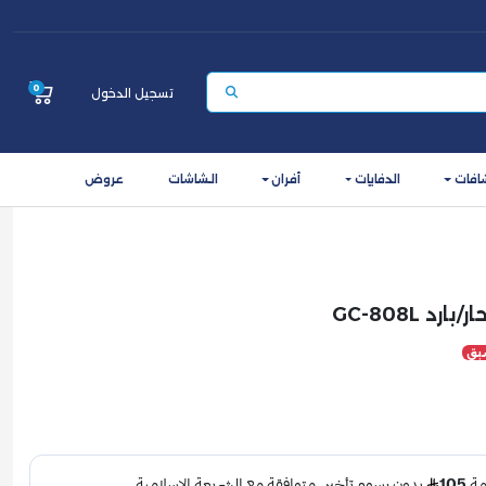
0
تسجيل الدخول
افات
الدفايات
أفران
الشاشات
عروض
 GC-808L
بق