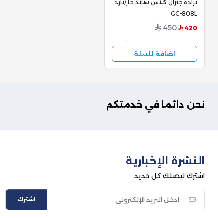
برادة جنرال كلاس ستاند حار/بارد
GC-808L
450
420
اضافة للسلة
نحن دائما في خدمتكم
النشرة الإخبارية
اشترك ليصلك كل جديد
اشترك