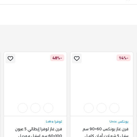
-48%
-14%
يونكس Unix
لوفرا Lofra
فرن غاز يونكس 60×90 سم
فرن غاز لوفرا إيطالي 5 عيون
ستيل 5 شعلات أمان كامل
100×60 سم استيل موديل