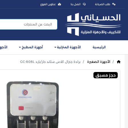
طلب الصيانة
اتصل بنا
عناوين الفروع
الرئيسية
الأجهزة المنزلية
أجهزة المطبخ
الأجه
الأجهزة الصغيرة
برادة جنرال كلاس ستاند حار/بارد GC-808L
حجز مسبق