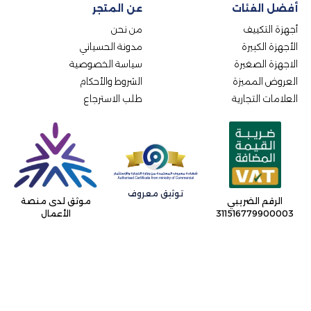
أفضل الفئات
عن المتجر
أجهزة التكييف
من نحن
الأجهزة الكبيرة
مدونة الحسياني
الاجهزة الصغيرة
سياسة الخصوصية
العروض المميزة
الشروط والأحكام
العلامات التجارية
طلب الاسترجاع
توثيق معروف
موثق لدى منصة
الرقم الضريبي
الأعمال
311516779900003