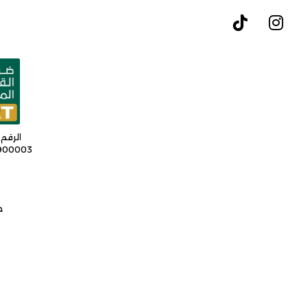
الرقم 
9900003
ج