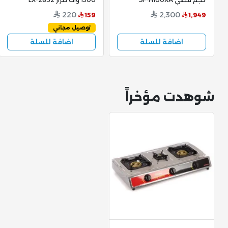
220
2,300
159
1,949
توصيل مجاني
اضافة للسلة
اضافة للسلة
شوهدت مؤخراً