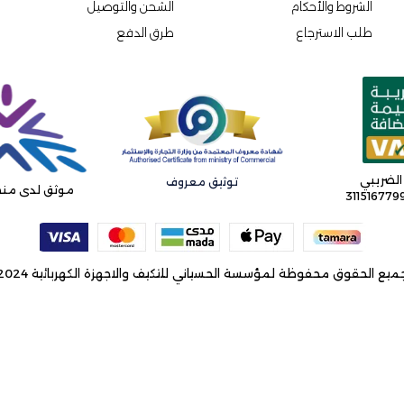
الشروط والأحكام
الشحن والتوصيل
طلب الاسترجاع
طرق الدفع
الضريبي
توثيق معروف
موثق لدى منص
31151677
ميع الحقوق محفوظة لمؤسسة الحسياني للتكيف والاجهزة الكهربائية 2024