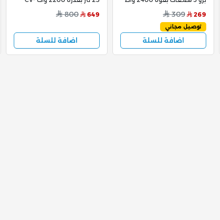
مزودة بعجلات لسهولة التنقل
980D
800
309
649
269
لون أسود - GVCHT-1211
توصيل مجاني
اضافة للسلة
اضافة للسلة