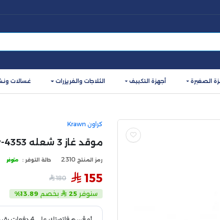
زة الصغيرة
أجهزة التكييف
الثلاجات والفريزرات
غسالات ونش
كراون Krawn
موقد غاز 3 شعله kw-4353
2310
رمز المنتج
حالة التوفر :
متوفر
155
180
ستوفر
25
بخصم
13.89%