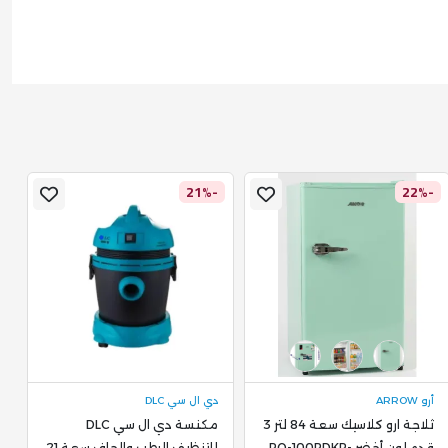
%
-21%
-22%
أرو ARROW
دي ال سي DLC
د
ثلاجة ارو كلاسيك سعة 84 لتر 3
مكنسة دي ال سي DLC
م
قدم لون أخضر RO-100RDKR-
للتنظيف الرطب والجاف سعة 21
C