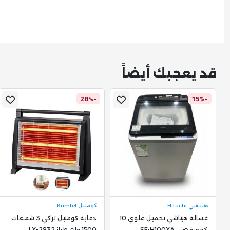
قد يعجبك أيضاً
-28%
-15%
هيتاشي Hitachi
كومتيل Kumtel
غسالة هيتاشي تحميل علوي 10
دفاية كومتيل تركي 3 شمعات
كجم فضي SF-H100XA
1500 وات طراز LX-2832