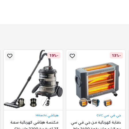
-19%
-13%
جي في سي GVC
هيتاشي Hitachi
دفاية كهربائية من جي في سي
مكنسة هيتاشي كهربائية سعة
برو 5 شمعات بقوة 2400 واط
23 لتر بقدرة 2200 وات CV-