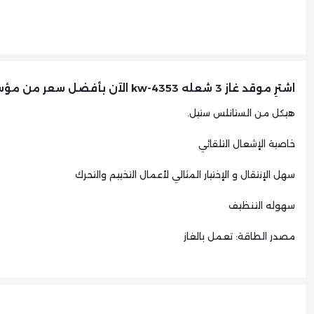
اشترِ موقد غاز 3 شعله kw-4353 الآن بأفضل سعر من مؤسسة الحسياني للتكييف والأجهزة الكهربائية
هيكل من الستانلس ستيل.
خاصية الإشعال التلقائي
سهل الإنتقال و الإختيار المثالي لأعمال التخييم والتحرك
سهوله التنظيف
مصدر الطاقة: تعمل بالغاز