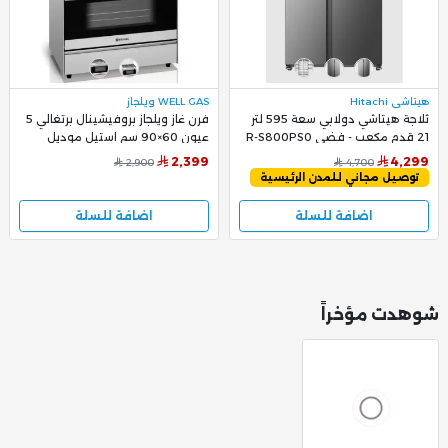
هيتاشي Hitachi
WELL GAS ويلجاز
ثلاجة هيتاشي دولابي سعة 595 لتر
فرن غاز ويلجاز بروفيشينال برتغالي 5
21 قدم مكعب - فضي R-S800PS0
عيون 60×90 سم استيل موديل
GCW 99SS
2,399
4,299
2,900
4,700
توصيل مجاني للمدن الرئيسية
اضافة للسلة
اضافة للسلة
شوهدت مؤخراً