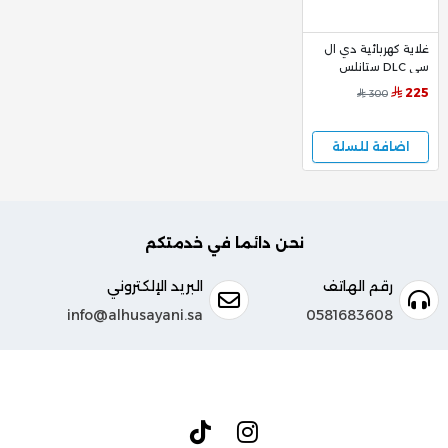
غلاية كهربائية دي ال
سي DLC ستانلس
ستيل 20 لتر 2000
225
300
وات – DLC-33220
اضافة للسلة
نحن دائما في خدمتكم
رقم الهاتف
البريد الإلكتروني
info@alhusayani.sa
0581683608