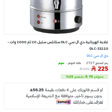
غلاية كهربائية دي ال سي DLC ستانلس ستيل 20 لتر 2000 وات –
DLC-33220
دي ال سي DLC
2727
رمز المنتج
حالة التوفر :
متوفر
225
300
ستوفر
75
بخصم
25%