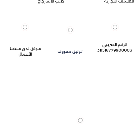
العلامات التجارية
طلب الاسترجاع
الرقم الضريبي
موثق لدى منصة
311516779900003
توثيق معروف
الأعمال