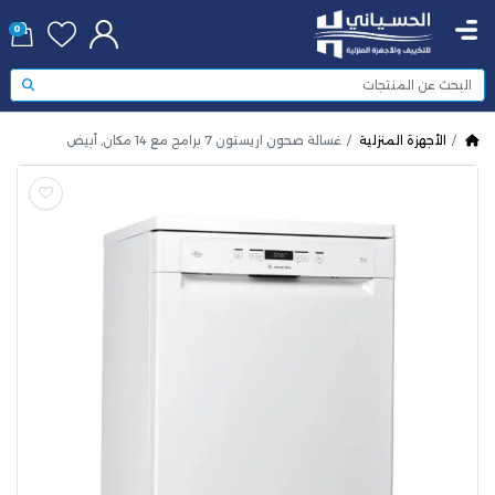
0
الأجهزة المنزلية
غسالة صحون اريستون 7 برامج مع 14 مكان, أبيض