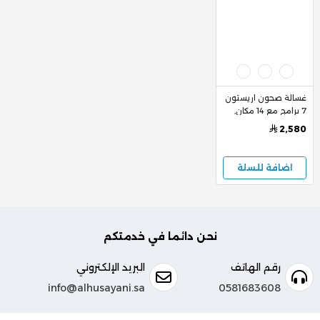
غسالة صحون اريستون
7 برامج مع 14 مكان,
أبيض
2,580
اضافة للسلة
نحن دائما في خدمتكم
رقم الهاتف
البريد الإلكتروني
info@alhusayani.sa
0581683608