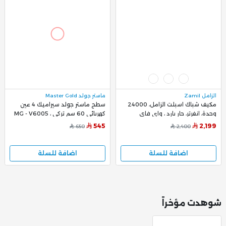
الزامل Zamil
ماستر جولد Master Gold
مكيف شباك اسبلت الزامل، 24000
سطح ماستر جولد سيراميك 4 عين
وحدة، انفرتر، حار بارد ، واى فاي
كهربائي 60 سم تركي ، MG - V6005
وريموت كنترول روتاري، أبيض -
545
2,199
650
2,400
RHT24CSXDMNNW
اضافة للسلة
اضافة للسلة
شوهدت مؤخراً