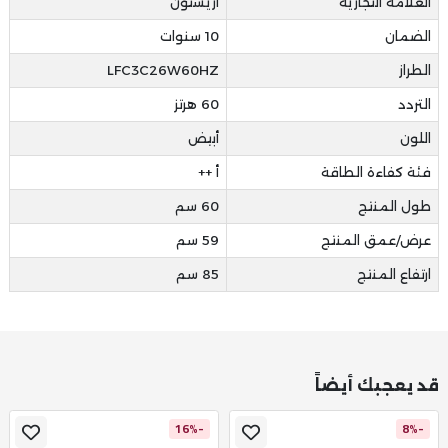
العلامة التجارية
اريستون
الضمان
10 سنوات
الطراز
LFC3C26W60HZ
التردد
60 هرتز
اللون
أبيض
فئة كفاءة الطاقة
أ ++
طول المنتج
60 سم
عرض/عمق المنتج
59 سم
ارتفاع المنتج
85 سم
قد يعجبك أيضاً
-16%
-8%