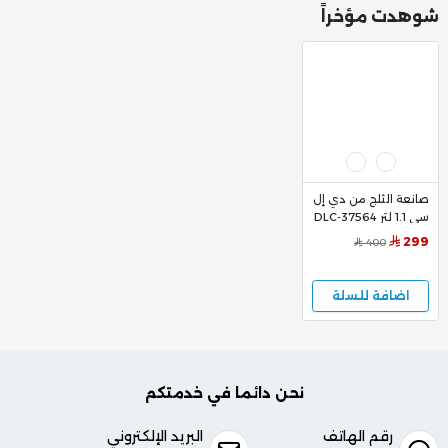
شوهدت مؤخراً
صانعة الثلج من دي إل
سي 1.1 لتر DLC-37564
299
400
اضافة للسلة
نحن دائما في خدمتكم
رقم الهاتف
البريد الإلكتروني