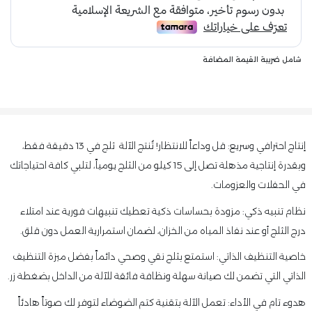
شامل ضريبة القيمة المضافة
إنتاج احترافي وسريع: قل وداعاً للانتظار! تُنتج الآلة ثلج في 13 دقيقة فقط،
وبقدرة إنتاجية مذهلة تصل إلى 15 كيلو من الثلج يومياً، لتلبي كافة احتياجاتك
في الحفلات والعزومات.
نظام تنبيه ذكي: مزودة بحساسات ذكية تعطيك تنبيهات فورية عند امتلاء
درج الثلج أو عند نفاذ المياه من الخزان، لضمان استمرارية العمل دون قلق.
خاصية التنظيف الذاتي: استمتع بثلج نقي وصحي دائماً بفضل ميزة التنظيف
الذاتي التي تضمن لك صيانة سهلة ونظافة فائقة للآلة من الداخل بضغطة زر.
هدوء تام في الأداء: تعمل الآلة بتقنية كتم الضوضاء لتوفر لك صوتاً هادئاً