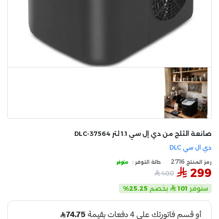
صانعة الثلج من دي إل سي 1.1 لتر DLC-37564
دي ال سي DLC
2716
رمز المنتج
حالة التوفر :
متوفر
299
400
ستوفر
101
بخصم
25.25%