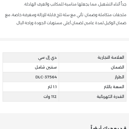
جداً أثناء التشغيل، مما يجعلها مناسبة للمكاتب والغرف الهادئة.
ملحقات متكاملة وضمان: تأتي مع سلة ثلج قابلة للإزالة ومغرفة خاصة، مع
ضمان الوكيل لمدة عامين لضمان أعلى مستويات الجودة وراحة البال.
العلامة التجارية
دي إل سي
الضمان
سنتين شامل
الطراز
DLC-37564
السعة باللتر
1.1 لتر
القدرة الكهربائية
112 وات
قد يعجبك أيضاً