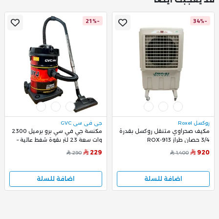
-21%
-34%
روكسل Roxel
جي في سي GVC
مكيف صحراوي متنقل روكسل بقدرة
مكنسة جي في سي برو برميل 2300
3/4 حصان طراز ROX-913
وات سعة 23 لتر بقوة شفط عالية –
موديل GVC-2300
229
920
290
1,400
اضافة للسلة
اضافة للسلة