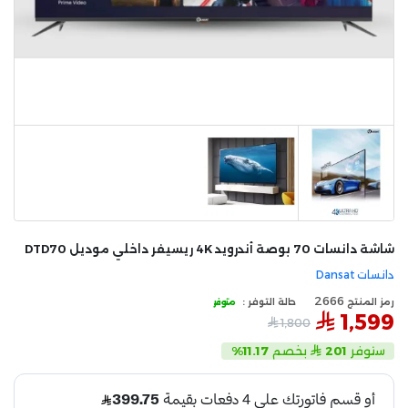
شاشة دانسات 70 بوصة أندرويد 4K ريسيفر داخلي موديل DTD70
دانسات Dansat
2666
رمز المنتج
حالة التوفر :
متوفر
1,599
1,800
ستوفر
201
بخصم
11.17%