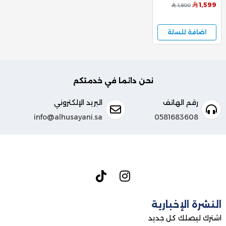
ريسيفر داخلي موديل
1,599
1,800
DTD70
اضافة للسلة
نحن دائما في خدمتكم
رقم الهاتف
البريد الإلكتروني
info@alhusayani.sa
0581683608
النشرة الإخبارية
اشترك ليصلك كل جديد