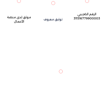
الرقم الضريبي
موثق لدى منصة
311516779900003
توثيق معروف
الأعمال