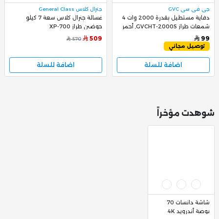
جي في سي GVC
جنرال كلاس General Class
دفاية مستطيل بقدرة 2000 وات 4
غسالة جنرال كلاس سعة 7 كيلو
شمعات طراز GVCHT-2000S, أحمر
حوضين طراز XP-700
509
99
570
توصيل مجاني
اضافة للسلة
اضافة للسلة
شوهدت مؤخراً
شاشة دانسات 70
بوصة أندرويد 4K