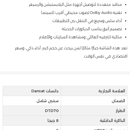
منافذ متعددة لتوصيل أجهزة مثل البلايستيشن والرسيفر
تقنية Dolby Audio لصوت محيطي أقرب للسينما
أداء سلس وسريع في التنقل بين التطبيقات
تصميم أنيق يناسب الديكورات الحديثة
مثالية للترفيه العائلي ومشاهدة المباريات والأفلام
تعد هذه الشاشة خيارًا مثاليًا لمن يبحث عن حجم كبير، أداء ذكي، وسعر
اقتصادي في نفس الوقت.
العلامة التجارية
دانسات Dansat
الضمان
سنتين شامل
الطراز
DTD70
الذاكرة الداخلية
8 جيجا