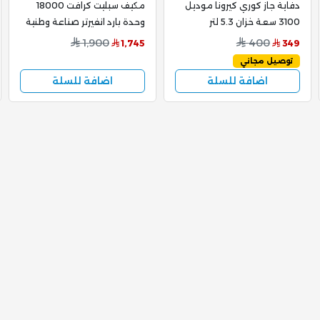
دفاية جاز كوري كيرونا موديل
مكيف سبليت كرافت 18000
3100 سعة خزان 5.3 لتر
وحدة بارد انفيرتر صناعة وطنية
تبريد سريع وهادئ
1,900
400
1,745
349
DW18E6AA3IXS00
توصيل مجاني
اضافة للسلة
اضافة للسلة