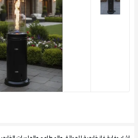
اشترِ دفاية غاز خارجية للحدائق والمطاعم والجلسات الخارجية بقدرة 13 كيلو وات HPLUS الآ