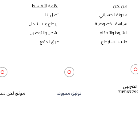
من نحن
أنظمة التقسيط
مدونة الحسياني
اتصل بنا
سياسة الخصوصية
الإرجاع والاستبدال
الشروط والأحكام
الشحن والتوصيل
طلب الاسترجاع
طرق الدفع
الضريبي
31151677
توثيق معروف
موثق لدى منص