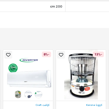
200 cm
-8%
-13%
كيرونا Kerona
كرافت Craft