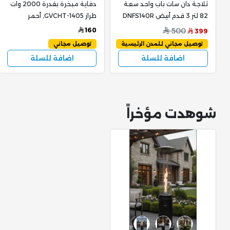
ثلاجة دان سات باب واحد سعة
دفاية مبخرة بقدرة 2000 وات
82 لتر 3 قدم أبيض DNFS140R
طراز GVCHT-1405, أحمر
160
500
399
توصيل مجاني للمدن الرئيسية
توصيل مجاني
اضافة للسلة
اضافة للسلة
شوهدت مؤخراً