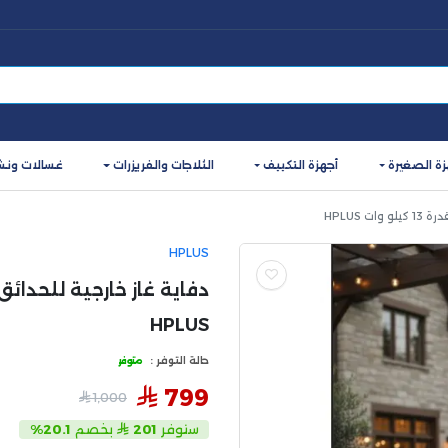
زة الصغيرة
أجهزة التكييف
الثلاجات والفريزرات
غسالات ونش
 HPLUS
HPLUS
HPLUS
حالة التوفر :
متوفر
799
1,000
ستوفر
201
بخصم
20.1%