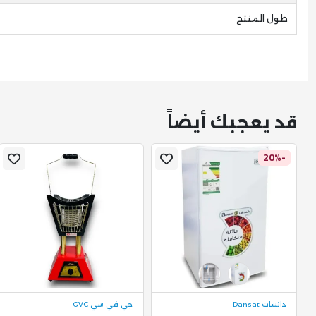
طول المنتج
قد يعجبك أيضاً
-20%
دانسات Dansat
جي في سي GVC