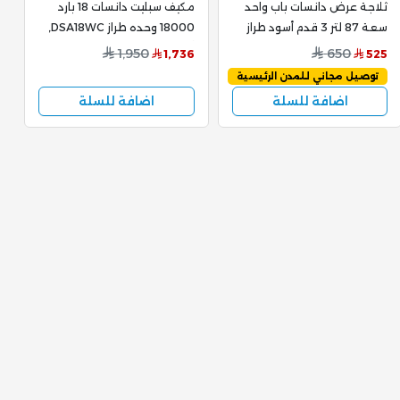
ثلاجة عرض دانسات باب واحد
مكيف سبليت دانسات 18 بارد
سعة 87 لتر 3 قدم أسود طراز
18000 وحده طراز DSA18WC,
ر
DAN180SC
أبيض
1,950
650
5
1,736
525
توصيل مجاني للمدن الرئيسية
اضافة للسلة
اضافة للسلة