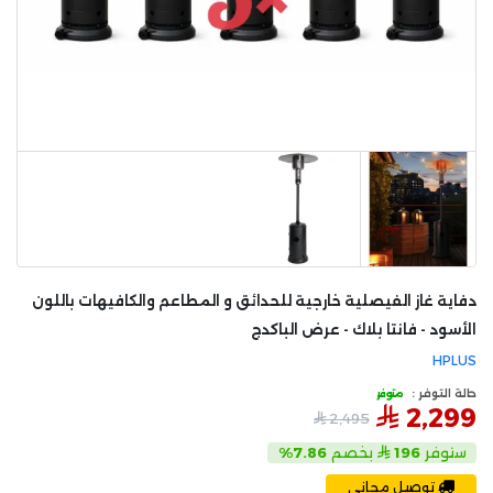
دفاية غاز الفيصلية خارجية للحدائق و المطاعم والكافيهات باللون
الأسود - فانتا بلاك - عرض الباكدج
HPLUS
حالة التوفر :
متوفر
2,299
2,495
ستوفر
196
بخصم
7.86%
توصيل مجاني