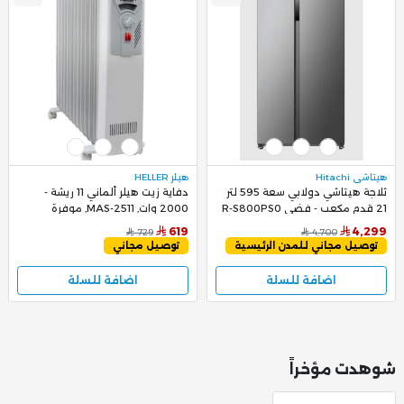
هيتاشي Hitachi
هيلر HELLER
ثلاجة هيتاشي دولابي سعة 595 لتر
دفاية زيت هيلر ألماني 11 ريشة -
21 قدم مكعب - فضي R-S800PS0
2000 وات, MAS-2511, موفرة
للطاقة وآمنة
619
4,299
729
4,700
توصيل مجاني للمدن الرئيسية
توصيل مجاني
اضافة للسلة
اضافة للسلة
شوهدت مؤخراً