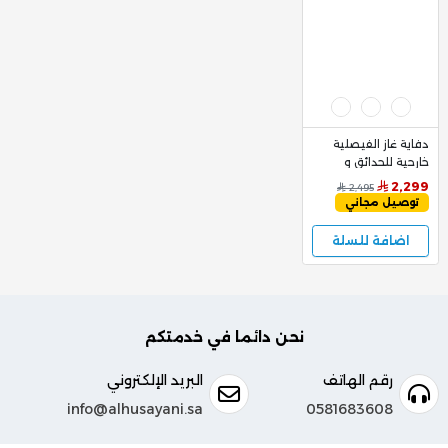
دفاية غاز الفيصلية
خارجية للحدائق و
المطاعم والكافيهات
2,299
2,495
باللون الأسود - فانتا
توصيل مجاني
بلاك - عرض الباكدج
اضافة للسلة
نحن دائما في خدمتكم
رقم الهاتف
البريد الإلكتروني
info@alhusayani.sa
0581683608