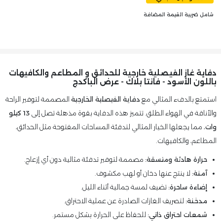
شامل ضريبة القيمة المضافة
دفاية غاز الفيصلية خارجية للحدائق و المطاعم والكافيهات
باللون الأسود - فانتا بلاك - عرض الباكدج
استمتع بالدفء المثالي مع
دفاية الفيصلية الخارجية
المصممة لتوفير الراحة
والأناقة في الهواء الطلق. تتميز هذه الدفاية بقوة مذهلة تصل إلى
13 كيلو
وات
، مما يجعلها الخيار المثالي لتدفئة المساحات المفتوحة مثل الحدائق،
المطاعم، والكافيهات.
حرارة هادئة ومتسقة:
مصممة لتوفير تدفئة مثالية دون أي إزعاج.
آمنة:
لا ينتج عنها دخان أو لهب مكشوف.
إضاءة ساحرة:
تضيف لمسة جمالية أثناء الليل.
مدخنة:
لتصريف الغازات الصادرة عن عملية الاحتراق.
شمعات احتراق ذاتي:
للحفاظ على الحرارة بشكل مستمر.