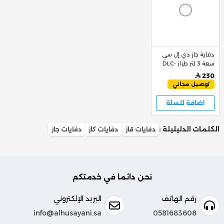
دفاية جاز دي إل سي
سعة 3 لتر طراز DLC-
77
230
توصيل مجاني
اضافة للسلة
الكلمات الدليليلة :
دفايات قاز
دفايات كاز
دفايات جاز
نحن دائما في خدمتكم
رقم الهاتف
البريد الإلكتروني
info@alhusayani.sa
0581683608