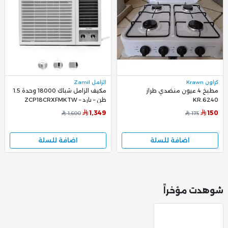
كراون Krawn
الزامل Zamil
مطبخ 4 عيون منضدي طراز
مكيف الزامل شباك 18000 وحدة 1.5
KR.6240
طن – بارد – ZCP18CRXFMKTW
1,349
150
1,600
175
اضافة للسلة
اضافة للسلة
شوهدت مؤخراً