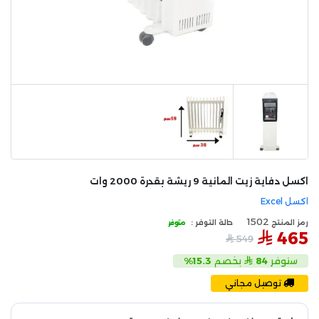
اكسل دفاية زيت المانية 9 ريشة بقدرة 2000 وات
اكسل Excel
1502
رمز المنتج
حالة التوفر :
متوفر
465
549
ستوفر
84
بخصم
15.3%
توصيل مجاني