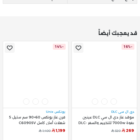
قد يعجبك أيضاً
-14%
-16%
دي ال سي DLC
يونكس Unix
موقد غاز دي ال سي DLC عينين
فرن غاز يونكس 60×90 سم ستيل 5
بفوة 7000w للتخييم والسفر DLC-
شعلات أمان كامل C6090SV
38537
1,199
269
1,400
320