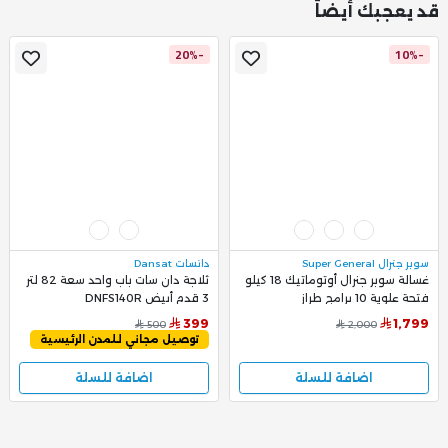
قد يعجبك أيضاً
-20%
-10%
سوبر جنرال Super General
دانسات Dansat
غسالة سوبر جنرال أوتوماتيك 18 كيلو
ثلاجة دان سات باب واحد سعة 82 لتر
فتحة علوية 10 برامج طراز
3 قدم أبيض DNFS140R
KSGW1826
399
1,799
500
2,000
توصيل مجاني للمدن الرئيسية
اضافة للسلة
اضافة للسلة