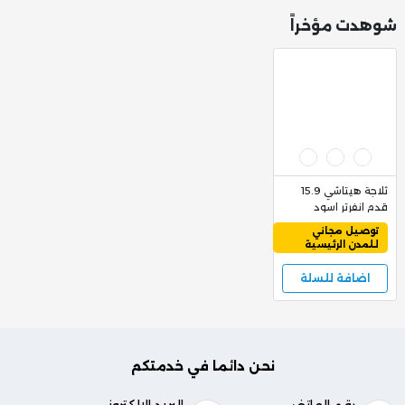
شوهدت مؤخراً
ثلاجة هيتاشي 15.9
قدم انفرتر اسود
HRTN7489DFBBKSA
2,495
توصيل مجاني
3,199
للمدن الرئيسية
اضافة للسلة
نحن دائما في خدمتكم
رقم الهاتف
البريد الإلكتروني