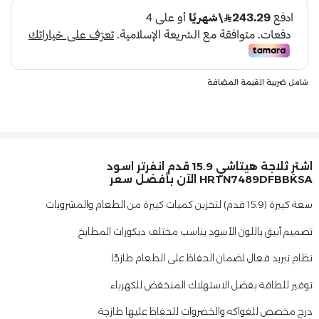
شامل ضريبة القيمة المضافة
اشترِ ثلاجة هيتاشي 15.9 قدم انفرتر اسود
HRTN7489DFBBKSA الآن بأفضل سعر
سعة كبيرة (15.9 قدم) لتخزين كميات كبيرة من الطعام والمشروبات
تصميم أنيق باللون الأسود يناسب مختلف ديكورات المطابخ
نظام تبريد فعال لضمان الحفاظ على الطعام طازجًا
توفير للطاقة بفضل الاستهلاك المنخفض للكهرباء
درج مخصص للفواكه والخضروات للحفاظ عليها طازجة