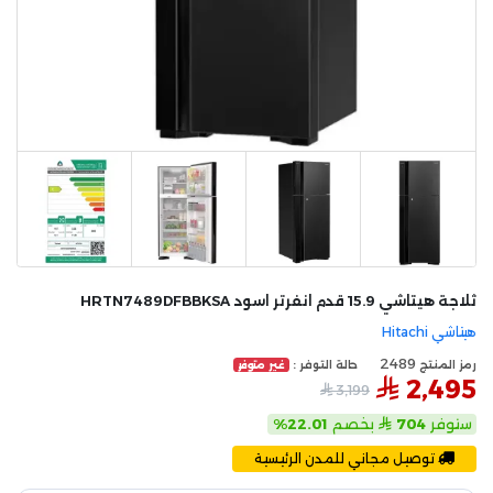
ثلاجة هيتاشي 15.9 قدم انفرتر اسود HRTN7489DFBBKSA
هيتاشي Hitachi
2489
رمز المنتج
حالة التوفر :
غير متوفر
2,495
3,199
ستوفر
704
بخصم
22.01%
توصيل مجاني للمدن الرئيسية