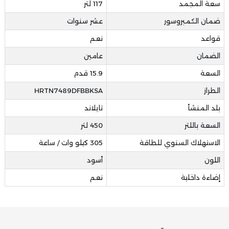
سعة المجمد
117 لتر
ضمان الكمبروسور
عشر سنوات
قواعد
نعم
الضمان
عامين
السعة
15.9 قدم
الطراز
HRTN7489DFBBKSA
بلد المنشأ
تايلاند
السعة باللتر
450 لتر
الاستهلاك السنوي للطاقة
305 كيلو وات / ساعة
اللون
أسود
إضاءة داخلية
نعم