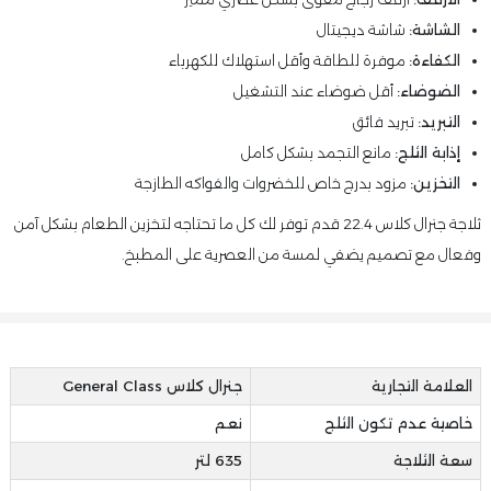
الشاشة:
شاشة ديجيتال
الكفاءة:
موفرة للطاقة وأقل استهلاك للكهرباء
الضوضاء:
أقل ضوضاء عند التشغيل
التبريد:
تبريد فائق
إذابة الثلج:
مانع التجمد بشكل كامل
التخزين:
مزود بدرج خاص للخضروات والفواكه الطازجة
ثلاجة جنرال كلاس 22.4 قدم توفر لك كل ما تحتاجه لتخزين الطعام بشكل آمن
وفعال مع تصميم يضفي لمسة من العصرية على المطبخ.
العلامة التجارية
جنرال كلاس General Class
خاصية عدم تكون الثلج
نعم
سعة الثلاجة
635 لتر