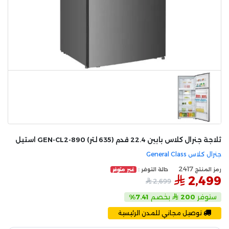
ثلاجة جنرال كلاس بابين 22.4 قدم (635 لتر) GEN-CL2-890 استيل
جنرال كلاس General Class
2417
رمز المنتج
حالة التوفر :
غير متوفر
2,499
2,699
ستوفر
200
بخصم
7.41%
توصيل مجاني للمدن الرئيسية