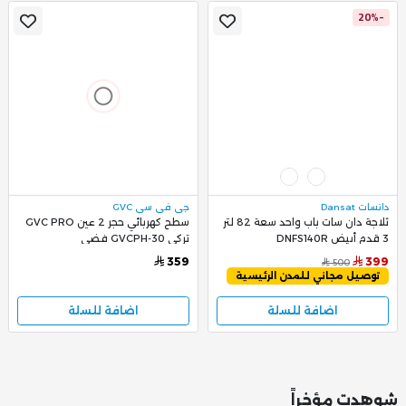
-20%
دانسات Dansat
جي في سي GVC
ثلاجة دان سات باب واحد سعة 82 لتر
سطح كهربائي حجر 2 عين GVC PRO
3 قدم أبيض DNFS140R
تركي GVCPH-30 فضي
359
399
500
توصيل مجاني للمدن الرئيسية
اضافة للسلة
اضافة للسلة
شوهدت مؤخراً