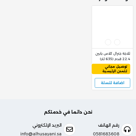
ثلاجة جنرال كلاس بابين
22.4 قدم (635 لتر)
GEN-CL2-890 استيل
2,499
توصيل مجاني
2,699
للمدن الرئيسية
اضافة للسلة
نحن دائما في خدمتكم
رقم الهاتف
البريد الإلكتروني
info@alhusayani.sa
0581683608