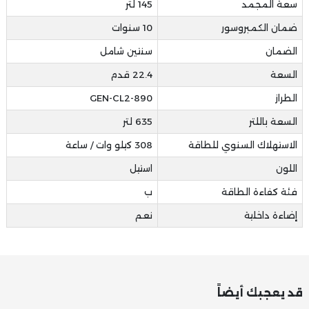
سعة المجمد
145 لتر
ضمان الكمبروسور
10 سنوات
الضمان
سنتين شامل
السعة
22.4 قدم
الطراز
GEN-CL2-890
السعة باللتر
635 لتر
الاستهلاك السنوي للطاقة
308 كيلو وات / ساعة
اللون
استيل
فئة كفاءة الطاقة
ب
إضاءة داخلية
نعم
قد يعجبك أيضاً