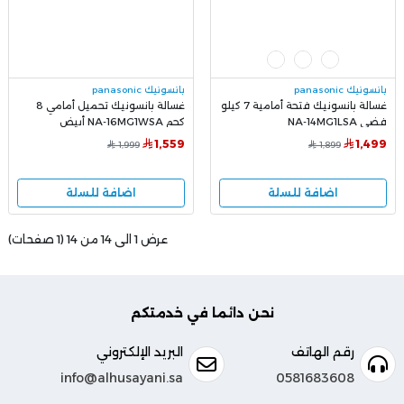
بانسونيك panasonic
بانسونيك panasonic
غسالة بانسونيك فتحة أمامية 7 كيلو
غسالة بانسونيك تحميل أمامي 8
فضي NA-14MG1LSA
كجم NA-16MG1WSA أبيض
1,559
1,499
1,999
1,899
اضافة للسلة
اضافة للسلة
عرض 1 الى 14 من 14 (1 صفحات)
نحن دائما في خدمتكم
رقم الهاتف
البريد الإلكتروني
info@alhusayani.sa
0581683608