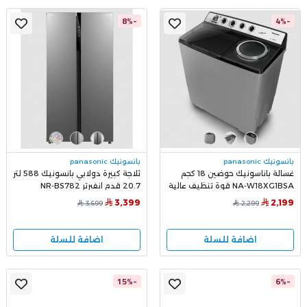
-8%
-4%
بانسونيك panasonic
بانسونيك panasonic
غسالة باناسونيك حوضين 18 كجم
ثلاجة كبيرة دولابي بانسونيك 588 لتر
NA-W18XG1BSA قوة تنظيف عالية
20.7 قدم انفيرتر NR-BS782
وسعة كبيرة
3,399
2,199
3,699
2,299
اضافة للسلة
اضافة للسلة
-15%
-6%