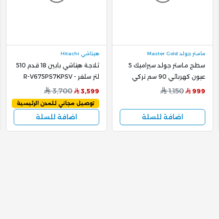
ماستر جولد Master Gold
هيتاشي Hitachi
سطح ماستر جولد سيراميك 5
ثلاجة هيتاشي بابين 18 قدم 510
عيون كهربائي 90 سم تركي
لتر سلفر - R-V675PS7KPSV
8400 واط ، MG - V9005
3,700
1,150
3,599
999
توصيل مجاني للمدن الرئيسية
اضافة للسلة
اضافة للسلة