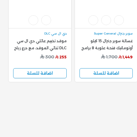
سوبر جنرال Super General
دي ال سي DLC
ه
غسالة سوبر جنرال 15 كيلو
موقد تخييم عائلي دي ال سي
غ
أوتوماتيك فتحة علوية 8 برامج
DLC ثنائي الموقد، مع درع رياح
موديل KSGW1524
، CM-38544
R
300
1,700
9
255
1,449
اضافة للسلة
اضافة للسلة