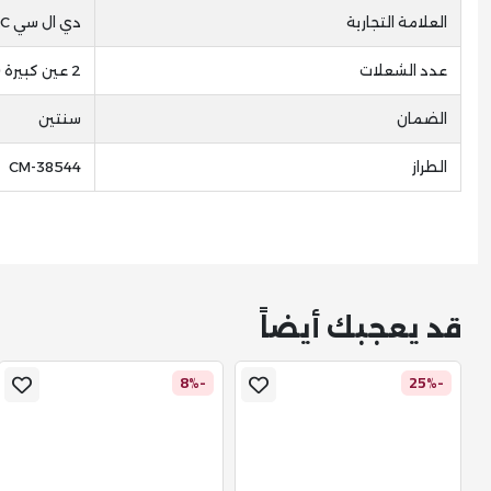
العلامة التجارية
دي ال سي DLC
عدد الشعلات
2 عين كبيرة (تحتوي كل عين على ثلاث عيون صغيرة )
الضمان
سنتين
الطراز
CM-38544
قد يعجبك أيضاً
-8%
-25%