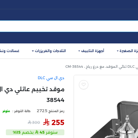
زة الصغيرة
أجهزة التكييف
الثلاجات والفريزرات
غسالات ونش
CM-3
دي ال سي DLC
38544
2725
رمز المنتج
حالة التوفر :
متوفر
255
300
ستوفر
45
بخصم
15%