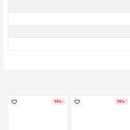
%
-15%
-15%