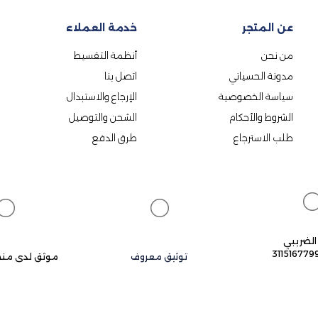
عن المتجر
خدمة العملاء
من نحن
أنظمة التقسيط
مدونة الحسياني
اتصل بنا
سياسة الخصوصية
الإرجاع والاستبدال
الشروط والأحكام
الشحن والتوصيل
طلب الاسترجاع
طرق الدفع
الضريبي
31151677
توثيق معروف
موثق لدى منص