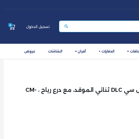
0
تسجيل الدخول
افات
الدفايات
أفران
الشاشات
عروض
موقد تخييم عائلي دي ال سي DLC ثنائي الموقد، مع درع رياح ، CM-