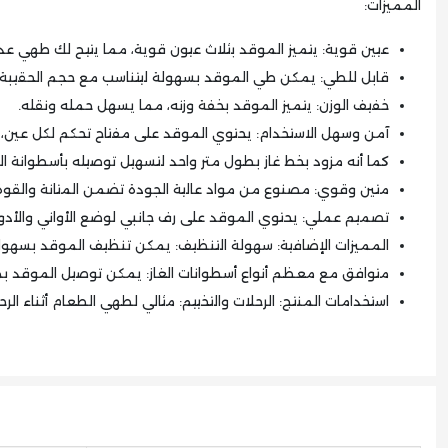
المميزات:
عيين قوية: يتميز الموقد بثلاث عيون قوية، مما يتيح لك طهي
قابل للطي: يمكن طي الموقد بسهولة ليتناسب مع حجم الحقيبة، مما
خفيف الوزن: يتميز الموقد بخفة وزنه، مما يسهل حمله ونقله.
آمن وسهل الاستخدام: يحتوي الموقد على مفتاح تحكم لكل عين، مم
كما أنه مزود بخط غاز بطول متر واحد لتسهيل توصيله بأسطوانة الغ
متين وقوي: مصنوع من مواد عالية الجودة تضمن المتانة والقوة
تصميم عملي: يحتوي الموقد على رف جانبي لوضع الأواني والأدوا
المميزات الإضافية: سهولة التنظيف: يمكن تنظيف الموقد بسهو
متوافق مع معظم أنواع أسطوانات الغاز: يمكن توصيل الموقد بم
استخدامات المنتج: الرحلات والتخييم: مثالي لطهي الطعام أثناء الرح