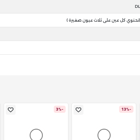
-3%
-13%