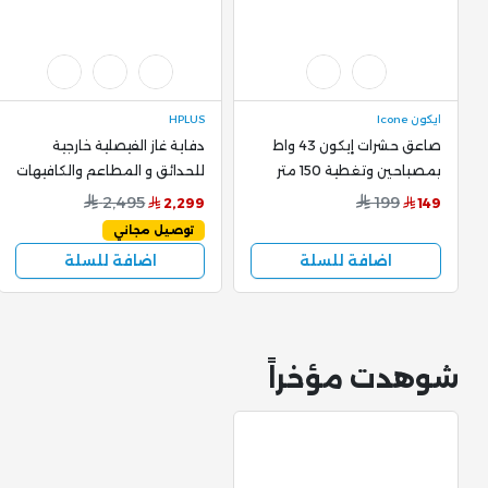
ايكون Icone
HPLUS
صاعق حشرات إيكون 43 واط
دفاية غاز الفيصلية خارجية
بمصباحين وتغطية 150 متر
للحدائق و المطاعم والكافيهات
مربع – موديل JB20C 2X20W
باللون الأسود - فانتا بلاك -
2,495
199
2,299
149
عرض الباكدج
توصيل مجاني
اضافة للسلة
اضافة للسلة
شوهدت مؤخراً