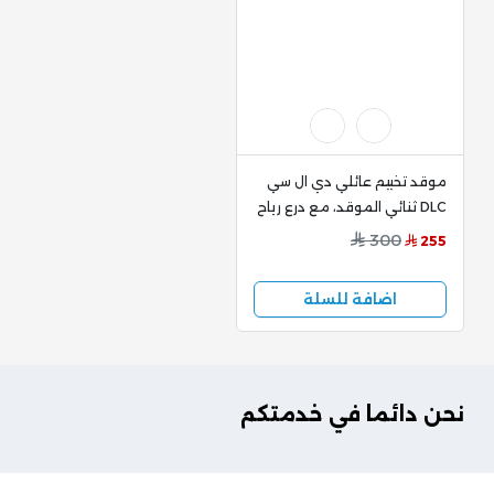
موقد تخييم عائلي دي ال سي
DLC ثنائي الموقد، مع درع رياح
، CM-38544
300
255
اضافة للسلة
نحن دائما في خدمتكم